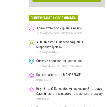
ПІДПРИЄМСТВА СЛОВ'ЯНСЬКА
Адвокатське об'єднання Актум
+380(67)566-47-09, +380(50)347-05-80
★ BusMaster ★ Переобладнання
Мікроавтобусів №1
+380(67)599-04-04
Система сповіщення населення
+380(67)340-49-59, +380(67)350-44-68
Контент агентство MAKE SENSE
0504262624
Бігун Віталій Валерійович - приватний нотаріус
Слов'янського міського нотаріального округу
Дон.обл.
0506555431