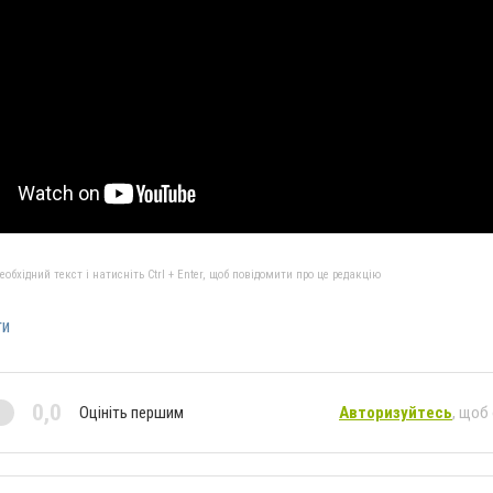
бхідний текст і натисніть Ctrl + Enter, щоб повідомити про це редакцію
ти
0,0
Оцініть першим
Авторизуйтесь
, щоб