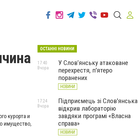
ОСТАННІ НОВИНИ
ичина
У Слов’янську атаковане
17:40
Вчора
перехрестя, п'ятеро
поранених
НОВИНИ
Підприємець зі Слов'янська
17:24
Вчора
відкрив лабораторію
завдяки програмі «Власна
го курорта и
справа»
ло имущество,
НОВИНИ