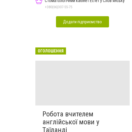
Стоматологічний кабінет Естет у Слов'янську
+380(66)307-55-75
Додати підприємство
ОГОЛОШЕННЯ
Робота вчителем
англійської мови у
Таїланді