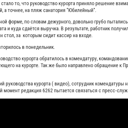
стало то, что руководство курорта приняло решение взима
й, а точнее, на пляж санатория "Юбилейный".
ной форме, по словам дежурного, довольно грубо пытались
ата и куда сдаётся выручка. В результате, работник получи
н стол, за которым сидит кассир на входе.
торилось в понедельник.
ководство курорта обратилось в комендатуру, командован
ующего на курорте. Так же было направлено обращение к 
й руководства курорта ( видео), сотрудник комендатуры н
й момент редакция 6262 пытается связаться с пресс-служ