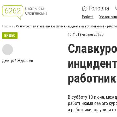
Головна
Робота
Оголошенн
Головна
Славкурорт: платный пляж -причина инцидента между военными и работн
10:41, 18 червня 2015 р.
ВИДЕО
Славкуро
инциден
Дмитрий Журавлев
работник
В субботу 13 июня, меж
работниками самого кур
а работники получили ст