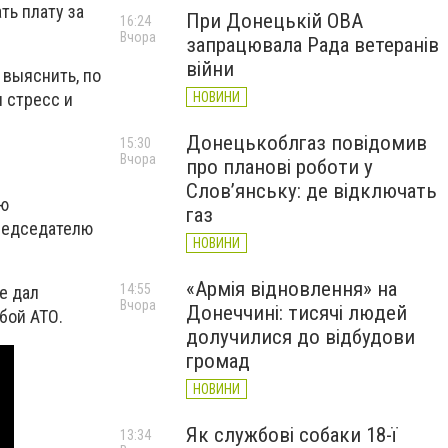
ть плату за
При Донецькій ОВА
16:24
Вчора
запрацювала Рада ветеранів
війни
 выяснить, по
НОВИНИ
л стресс и
Донецькоблгаз повідомив
15:30
Вчора
про планові роботи у
Слов’янську: де відключать
ию
газ
Председателю
НОВИНИ
«Армія відновлення» на
14:55
е дал
Вчора
Донеччині: тисячі людей
бой АТО.
долучилися до відбудови
громад
НОВИНИ
Як службові собаки 18-ї
13:34