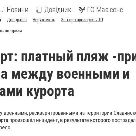
Новини
Довідник
ГО Має сенс
я
Довідкова
Нерухомість
Звіт про прозорість JTI
иками курорта
рт: платный пляж -пр
та между военными и
ами курорта
ду военными, раскваритрованными на территории Славянско
орта произошёл инцидент, в результате которого пострада
ресс.