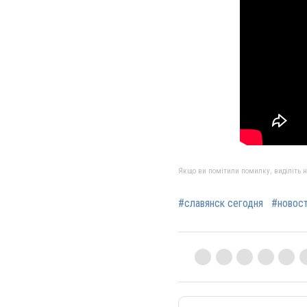
Якщо ви помітили помилку, виділіть нео
#славянск сегодня
#новос