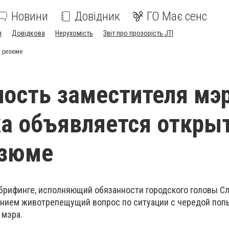
Новини
Довідник
ГО Має сенс
я
Довідкова
Нерухомість
Звіт про прозорість JTI
м резюме
ость заместителя мэ
а объявляется откры
езюме
брифинге, исполняющий обязанности городского головы Сл
анием животрепещущий вопрос по ситуации с чередой поп
 мэра.