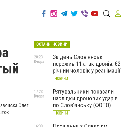
ОСТАННІ НОВИНИ
ра
За день Слов'янськ
20:23
Вчора
пережив 11 атак дронів: 62-
тый
річний чоловік у реанімації
НОВИНИ
Рятувальники показали
17:23
Вчора
наслідки дронових ударів
по Слов'янську (ФОТО)
авянска Олег
ыток
НОВИНИ
Прощання з Олексієм
16:30