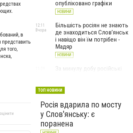
опубліковано графіки
средствах
ающих.
НОВИНИ
Більшість росіян не знають
12:11
Вчора
де знаходиться Слов’янськ
бований, в
і навіщо він їм потрібен -
н представить
Мадяр
ля того,
НОВИНИ
нска,
За минулу добу російські
11:09
Вчора
війська 13 разів атакували
Слов'янськ. Хроніка
великої війни: 6 серпня
ТОП НОВИНИ
НОВИНИ
Росія вдарила по мосту
у Слов'янську: є
 оцінити
поранена
НОВИНИ