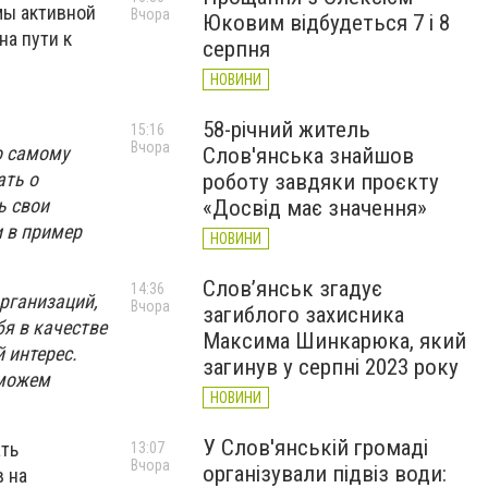
мы активной
Вчора
Юковим відбудеться 7 і 8
на пути к
серпня
НОВИНИ
58-річний житель
15:16
Вчора
о самому
Слов'янська знайшов
ать о
роботу завдяки проєкту
ь свои
«Досвід має значення»
и в пример
НОВИНИ
Слов’янськ згадує
14:36
организаций,
Вчора
загиблого захисника
бя в качестве
Максима Шинкарюка, який
 интерес.
загинув у серпні 2023 року
 можем
НОВИНИ
У Слов'янській громаді
ать
13:07
Вчора
організували підвіз води:
 на