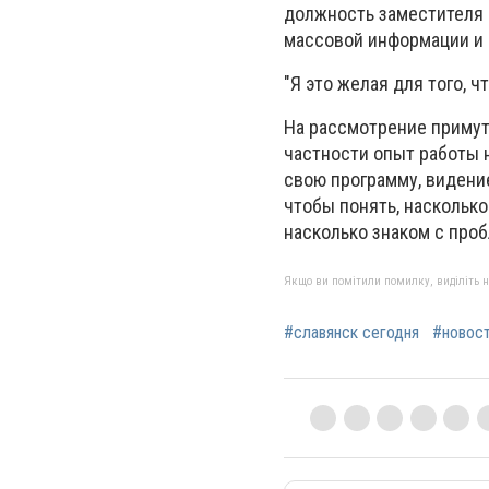
должность заместителя 
массовой информации и 
"Я это желая для того, 
На рассмотрение примут
частности опыт работы 
свою программу, видение
чтобы понять, насколько
насколько знаком с про
Якщо ви помітили помилку, виділіть нео
#славянск сегодня
#новос