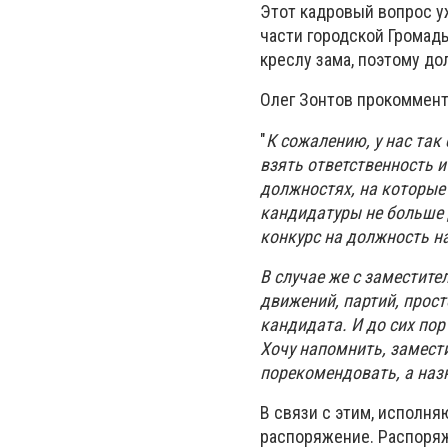
Этот кадровый вопрос у
части городской Громады
креслу зама, поэтому до
Олег Зонтов прокоммен
"
К сожалению, у нас так
взять ответственность и
должностях, на которые
кандидатуры не больше 
конкурс на должность н
В случае же с заместите
движений, партий, прост
кандидата. И до сих по
Хочу напомнить, замест
порекомендовать, а наз
В связи с этим, исполн
распоряжение. Распоряж