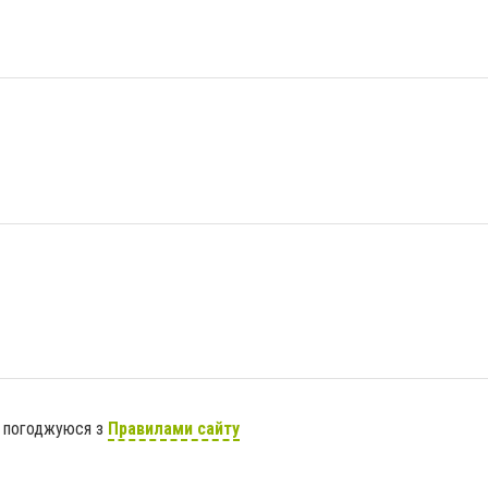
я погоджуюся з
Правилами сайту