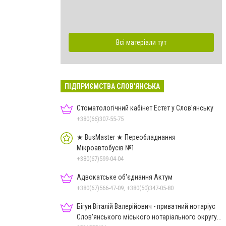
Всі матеріали тут
ПІДПРИЄМСТВА СЛОВ'ЯНСЬКА
Стоматологічний кабінет Естет у Слов'янську
+380(66)307-55-75
★ BusMaster ★ Переобладнання
Мікроавтобусів №1
+380(67)599-04-04
Адвокатське об'єднання Актум
+380(67)566-47-09, +380(50)347-05-80
Бігун Віталій Валерійович - приватний нотаріус
Слов'янського міського нотаріального округу