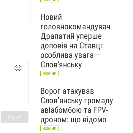
Новий
головнокомандувач
Драпатий уперше
доповів на Ставці:
особлива увага —
Слов'янську
🙂
НОВИНИ
Ворог атакував
Слов’янську громаду
авіабомбою та FPV-
Додати
дроном: що відомо
НОВИНИ