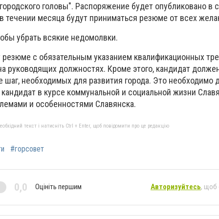
городского головы". Распоряжение будет опубликовано в 
в течении месяца будут приниматься резюме от всех жел
чтобы убрать всякие недомолвки.
 резюме с обязательным указанием квалификационных тре
на руководящих должностях. Кроме этого, кандидат долже
 шаг, необходимых для развития города. Это необходимо д
 кандидат в курсе коммунальной и социальной жизни Славя
блемами и особенностями Славянска.
бхідний текст і натисніть Ctrl + Enter, щоб повідомити про це редакцію
ти
#горсовет
0,0
Оцініть першим
Авторизуйтесь
, щоб