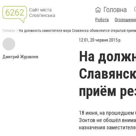
Головна
Робота
Оголошенн
Головна
На должность заместителя мэра Славянска объявляется открытый приё
12:01, 20 червня 2015 р.
На должн
Дмитрий Журавлев
Славянск
приём р
18 июня, на прошедшем 
Зонтов не обошёл вним
назначения заместителя