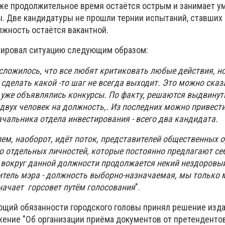
же продолжительное время остаётся острым и занимает у
. Две кандидатуры не прошли тернии испытаний, ставших 
лжность остаётся вакантной.
тировал ситуацию следующим образом:
 сложилось, что все любят критиковать любые действия, н
 сделать какой -то шаг не всегда выходит. Это можно сказ
 уже объявлялись конкурсы. По факту, решаются выдвинут
двух человек на должность,. Из последних можно привест
ачальника отдела инвестирования - всего два кандидата.
лем, наоборот, идёт поток, представителей общественных 
о отдельных личностей, которые постоянно предлагают се
р вокруг данной должности продолжается некий нездоровый
итель мэра - должность выборно-назначаемая, мы только
начает горсовет путём голосования
".
яющий обязанности городского головы принял решение изд
ение "Об организации приёма документов от претендентов