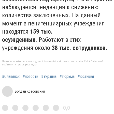
наблюдается тенденция к снижению
количества заключенных. На данный
момент в пенитенциарных учреждения
находятся
159 тыс.
осужденных
. Работают в этих
учреждения около
38 тыс. сотрудников
.
Якщо ви помітили помилку, виділіть необхідний текст і натисніть Ctrl + Enter, щоб
повідомити про це редакцію
#Славянск
#новости
#Украина
#тюрьма
#юстиция
Богдан Красовский
0,0