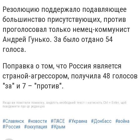
Резолюцию поддержало подавляющее
большинство присутствующих, против
проголосовал только немец-коммунист
Андрей Гунько. За было отдано 54
голоса.
Поправка о том, что Россия является
страной-агрессором, получила 48 голосов
"за" и 7 – "против".
Якщо ви помітили помилку, виділіть необхідний текст і натисніть Ctrl + Enter, щоб
повідомити про це редакцію
#Славянск
#новости
#ПАСЕ
#Украина
#Донбасс
#война
#Россия
#оккупация
#Крым