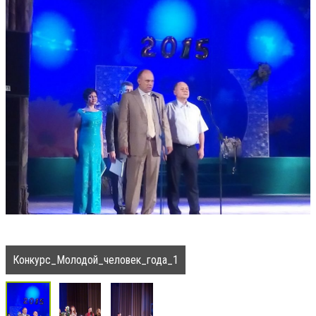
Конкурс_Молодой_человек_года_1