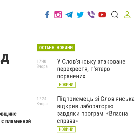
ОСТАННІ НОВИНИ
ад
У Слов’янську атаковане
17:40
Вчора
перехрестя, п'ятеро
поранених
НОВИНИ
Підприємець зі Слов'янська
17:24
Вчора
відкрив лабораторію
завдяки програмі «Власна
довщине
справа»
 с пламенной
НОВИНИ