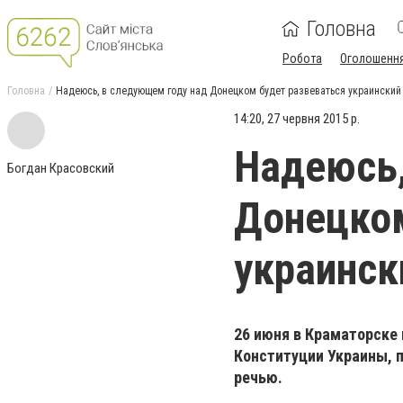
Головна
Робота
Оголошенн
Головна
Надеюсь, в следующем году над Донецком будет развеваться украинский
14:20, 27 червня 2015 р.
Надеюсь,
Богдан Красовский
Донецком
украинск
26 июня в Краматорске
Конституции Украины, 
речью.