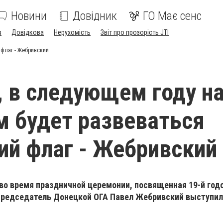
Новини
Довідник
ГО Має сенс
я
Довідкова
Нерухомість
Звіт про прозорість JTI
 флаг - Жебривский
 в следующем году н
 будет развеваться
ий флаг - Жебривский
 во время праздничной церемонии, посвященная 19-й го
председатель Донецкой ОГА Павел Жебривский выступил