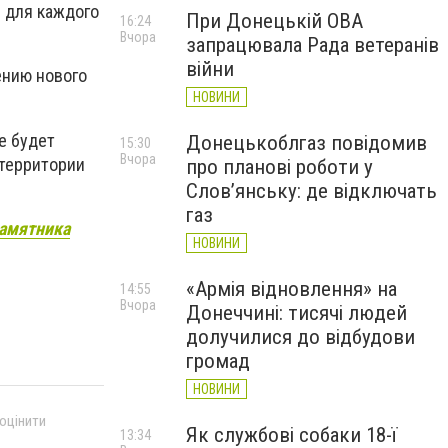
 для каждого
При Донецькій ОВА
16:24
Вчора
запрацювала Рада ветеранів
війни
ению нового
НОВИНИ
е будет
Донецькоблгаз повідомив
15:30
Вчора
 территории
про планові роботи у
Слов’янську: де відключать
газ
памятника
НОВИНИ
«Армія відновлення» на
14:55
Вчора
Донеччині: тисячі людей
долучилися до відбудови
громад
НОВИНИ
 оцінити
Як службові собаки 18-ї
13:34