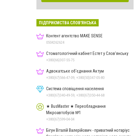
ПІДПРИЄМСТВА СЛОВ'ЯНСЬКА
Контент агентство MAKE SENSE
0504262624
Стоматологічний кабінет Естет у Слов'янську
+380(66)307-55-75
Адвокатське об'єднання Актум
+380(67)566-47-09, +380(50)347-05-80
Система сповіщення населення
+380(67)340-49-59, +380(67)350-44-68
★ BusMaster ★ Переобладнання
Мікроавтобусів №1
+380(67)599-04-04
Бігун Віталій Валерійович - приватний нотаріус