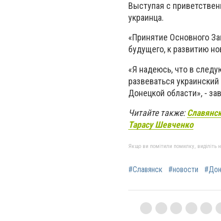
Выступая с приветствен
украинца.
«Принятие Основного За
будущего, к развитию но
«Я надеюсь, что в следу
развеваться украинский
Донецкой области», - за
Читайте также:
Славянск
Тарасу Шевченко
Якщо ви помітили помилку, виділіть нео
#Славянск
#новости
#Дон