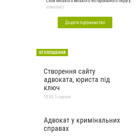
Слов'янського міського нотаріального округу
Дон.обл.
0506555431
Додати підприємство
ОГОЛОШЕННЯ
Створення сайту
адвоката, юриста під
ключ
10:50, 5 серпня
Адвокат у кримінальних
справах