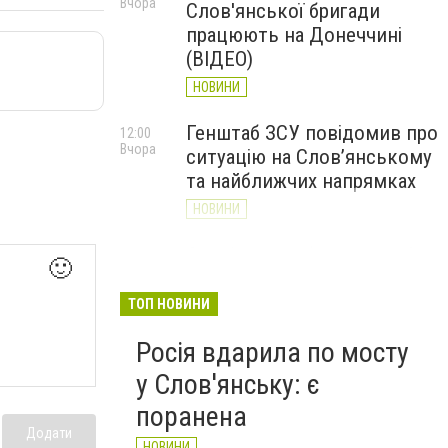
Вчора
Слов'янської бригади
працюють на Донеччині
(ВІДЕО)
НОВИНИ
Генштаб ЗСУ повідомив про
12:00
Вчора
ситуацію на Слов’янському
та найближчих напрямках
НОВИНИ
Слов’янськ обстріляли 13
11:18
🙂
Вчора
разів за добу. Хроніка
великої війни: 7 серпня
ТОП НОВИНИ
НОВИНИ
Росія вдарила по мосту
у Слов'янську: є
поранена
Додати
НОВИНИ