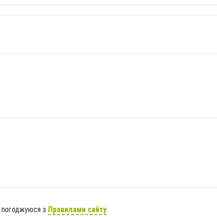
я погоджуюся з
Правилами сайту