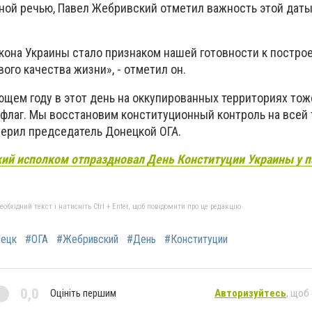
ной речью, Павел Жебривский отметил важность этой даты
кона Украины стало признаком нашей готовности к постро
вого качества жизни», - отметил он.
ющем году в этот день на оккупированных территориях тож
 флаг. Мы восстановим конституционный контроль на всей
верил председатель Донецкой ОГА.
ий исполком отпраздновал День Конституции Украины у 
бхідний текст і натисніть Ctrl + Enter, щоб повідомити про це редакцію
ецк
#ОГА
#Жебривский
#День
#Конституции
0,0
Оцініть першим
Авторизуйтесь
, щоб