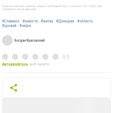
Якщо ви помітили помилку, виділіть необхідний текст і натисніть Ctrl + Enter, щоб
повідомити про це редакцію
#Славянск
#новости
#жатва
#Донецкая
#область
#урожай
#зерно
Богдан Красовский
0,0
Авторизуйтесь
, щоб оцінити