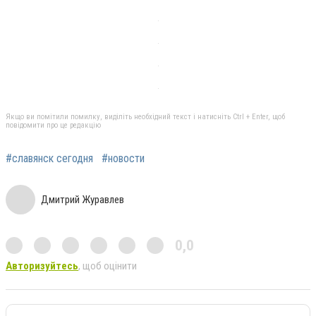
Якщо ви помітили помилку, виділіть необхідний текст і натисніть Ctrl + Enter, щоб
повідомити про це редакцію
#славянск сегодня
#новости
Дмитрий Журавлев
0,0
Авторизуйтесь
, щоб оцінити