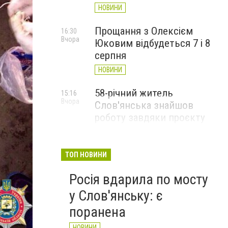
НОВИНИ
Прощання з Олексієм
16:30
Вчора
Юковим відбудеться 7 і 8
серпня
НОВИНИ
58-річний житель
15:16
Вчора
Слов'янська знайшов
роботу завдяки проєкту
«Досвід має значення»
НОВИНИ
ТОП НОВИНИ
Росія вдарила по мосту
у Слов'янську: є
поранена
На Донетчине задержан диверсант, который планир
НОВИНИ