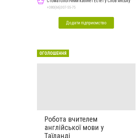
Стоматологічний кабінет Естет у Слов'янську
+380(66)307-55-75
Додати підприємство
ОГОЛОШЕННЯ
Робота вчителем
англійської мови у
Таїланді