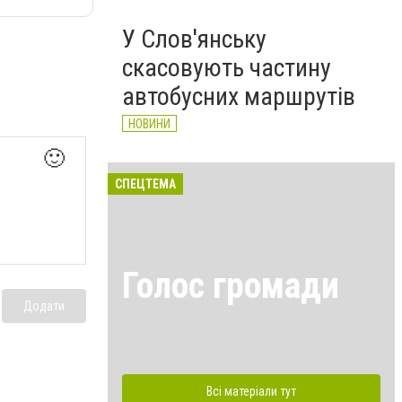
У Слов'янську
скасовують частину
автобусних маршрутів
НОВИНИ
🙂
СПЕЦТЕМА
Голос громади
Додати
Всі матеріали тут