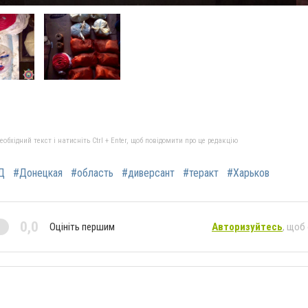
бхідний текст і натисніть Ctrl + Enter, щоб повідомити про це редакцію
Д
#Донецкая
#область
#диверсант
#теракт
#Харьков
0,0
Оцініть першим
Авторизуйтесь
, щоб