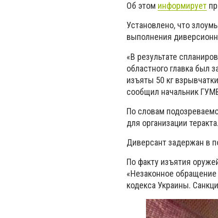
Об этом
информирует
пр
Установлено, что злоум
выполнения диверсионны
«В результате спланиро
областного главка был 
изъяты 50 кг взрывчатки,
сообщил начальник ГУМВ
По словам подозреваемо
для организации теракта
Диверсант задержан в п
По факту изъятия оружей
«Незаконное обращение 
кодекса Украины. Санкци