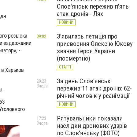
Слов'янськ пережив п'ять
атак дронів - Лях
для
НОВИНИ
ого розыска
З’явилась петиція про
09:02
ри задержании
присвоєння Олексію Юкову
натор», -
звання Героя України
(посмертно)
СТАТТІ
 в Харьков
За день Слов'янськ
20:23
Вчора
пережив 11 атак дронів: 62-
ы.
річний чоловік у реанімації
63
НОВИНИ
Уголовного
Рятувальники показали
17:23
Вчора
наслідки дронових ударів
по Слов'янську (ФОТО)