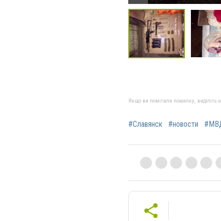
Якщо ви помітили помилку, виділіть нео
#Славянск
#новости
#МВ