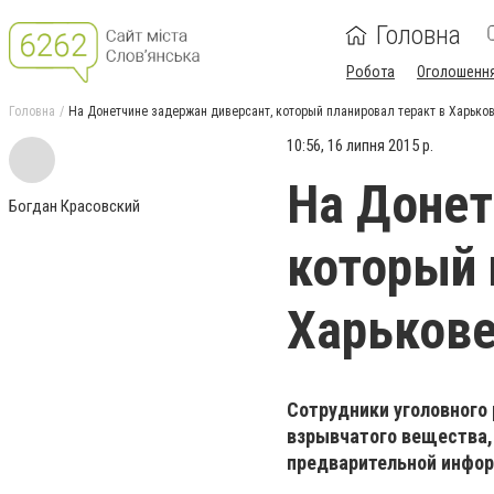
Головна
Робота
Оголошенн
Головна
На Донетчине задержан диверсант, который планировал теракт в Харько
10:56, 16 липня 2015 р.
На Донет
Богдан Красовский
который 
Харьков
Сотрудники уголовного 
взрывчатого вещества, 
предварительной инфор