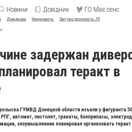
Новини
Довідник
ГО Має сенс
я
Довідкова
Нерухомість
Звіт про прозорість JTI
ве
чине задержан диверс
планировал теракт в
е
розыска ГУМВД Донецкой области изъяли у фигуранта 50
РПГ, автомат, пистолет, гранаты, боеприпасы, электрод
мации, злоумышленник планировал организовать теракт 