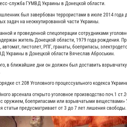
есс-служба ГУМВД Украины в Донецкой области.
ышленник был завербован террористами в июле 2014 года 
х задач на неоккупированной части Украины.
ванной и проведенной спецоперации сотрудниками уголовн
задержан житель Донецкой области, 1979 года рождения. П
 автомат, пистолет, РПГ, гранаты, боеприпасы, электродето
Д Украины в Донецкой области Вячеслав Аброськин.
го, в ближайшие дни он должен был доставить взрывчатку
.
орядке ст.208 Уголовного процессуального кодекса Украин
ного арсенала открыто уголовное производство поч.1 ст.2
с оружием, боеприпасами или взрывчатыми веществами» 
я статьи предусматривает от 3 до 7 лет лишения свободы.