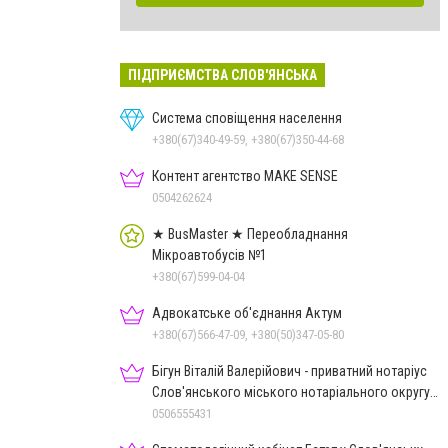
ПІДПРИЄМСТВА СЛОВ'ЯНСЬКА
Система сповіщення населення
+380(67)340-49-59, +380(67)350-44-68
Контент агентство MAKE SENSE
0504262624
★ BusMaster ★ Переобладнання
Мікроавтобусів №1
+380(67)599-04-04
Адвокатське об'єднання Актум
+380(67)566-47-09, +380(50)347-05-80
Бігун Віталій Валерійович - приватний нотаріус
Слов'янського міського нотаріального округу
Дон.обл.
0506555431