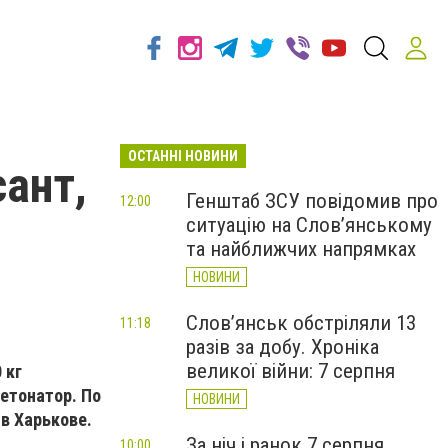
ОСТАННІ НОВИНИ
ант,
Генштаб ЗСУ повідомив про
12:00
ситуацію на Слов’янському
та найближчих напрямках
НОВИНИ
Слов’янськ обстріляли 13
11:18
разів за добу. Хроніка
великої війни: 7 серпня
 кг
етонатор. По
НОВИНИ
в Харькове.
За ніч і ранок 7 серпня
10:00