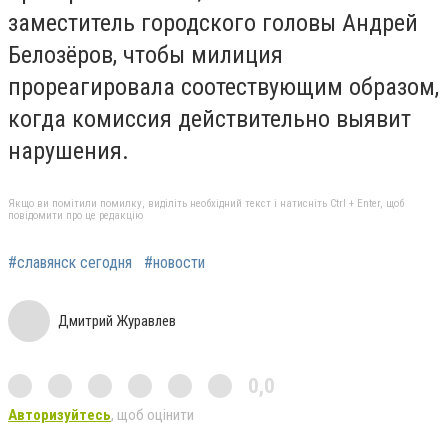
заместитель городского головы Андрей
Белозёров, чтобы милиция
прореагировала соотествующим образом,
когда комиссия действительно выявит
нарушения.
Якщо ви помітили помилку, виділіть необхідний текст і натисніть Ctrl + Enter, щоб
повідомити про це редакцію
#славянск сегодня
#новости
Дмитрий Журавлев
0,0
Авторизуйтесь
, щоб оцінити