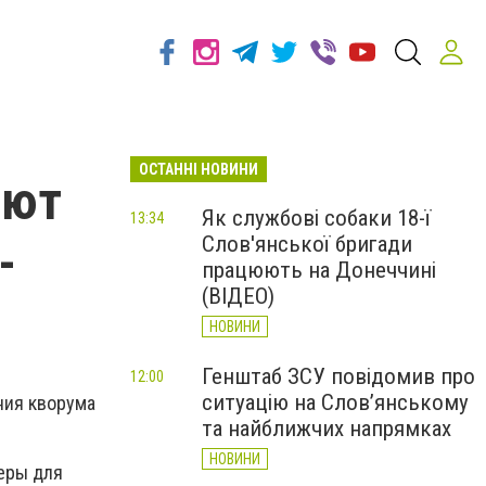
ОСТАННІ НОВИНИ
ают
Як службові собаки 18-ї
13:34
Слов'янської бригади
-
працюють на Донеччині
(ВІДЕО)
НОВИНИ
Генштаб ЗСУ повідомив про
12:00
ситуацію на Слов’янському
ния кворума
та найближчих напрямках
НОВИНИ
еры для