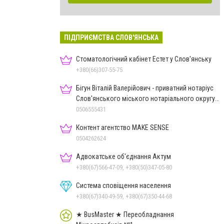
ПІДПРИЄМСТВА СЛОВ'ЯНСЬКА
Стоматологічний кабінет Естет у Слов'янську
+380(66)307-55-75
Бігун Віталій Валерійович - приватний нотаріус
Слов'янського міського нотаріального округу
Дон.обл.
0506555431
Контент агентство MAKE SENSE
0504262624
Адвокатське об'єднання Актум
+380(67)566-47-09, +380(50)347-05-80
Система сповіщення населення
+380(67)340-49-59, +380(67)350-44-68
★ BusMaster ★ Переобладнання