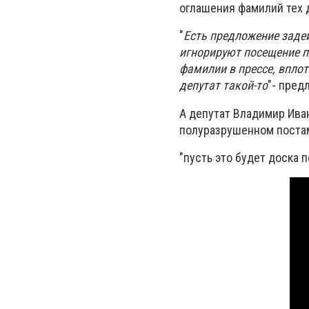
оглашения фамилий тех 
"
Есть предложение задей
игнорируют посещение п
фамилии в прессе, вплот
депутат такой-то
"- пред
А депутат Владимир Ива
полуразрушенном постам
"пусть это будет доска п