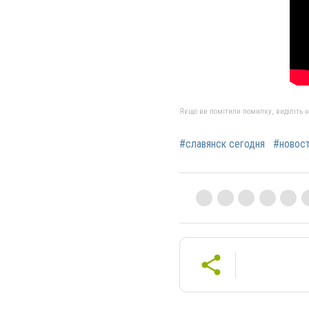
Якщо ви помітили помилку, виділіть нео
#славянск сегодня
#новос