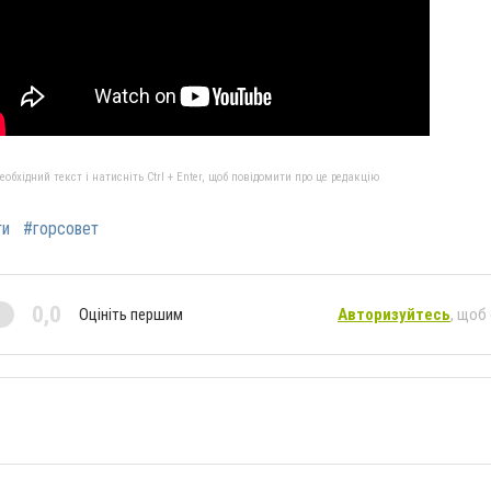
бхідний текст і натисніть Ctrl + Enter, щоб повідомити про це редакцію
ти
#горсовет
0,0
Оцініть першим
Авторизуйтесь
, щоб