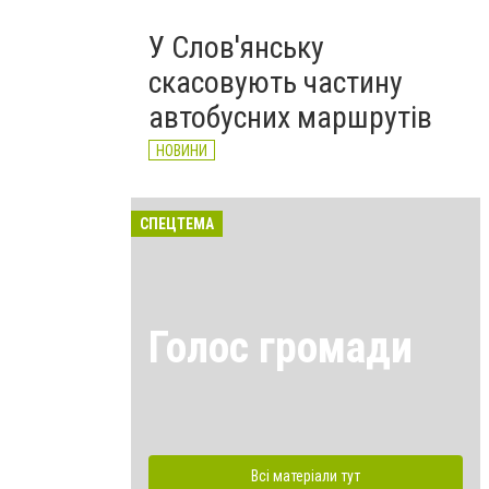
У Слов'янську
скасовують частину
автобусних маршрутів
НОВИНИ
СПЕЦТЕМА
Голос громади
Всі матеріали тут