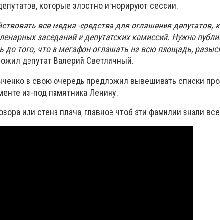
депутатов, которые злостно игнорируют сессии.
ствовать все медиа -средства для оглашения депутатов, 
ленарных заседаний и депутатских комиссий. Нужно публи
ь до того, что в мегафон оглашать на всю площадь, разыс
ложил депутат Валерий Светличный.
нченко в свою очередь предложил вывешивать списки про
енте из-под памятника Ленину.
озора или стена плача, главное чтоб эти фамилии знали все