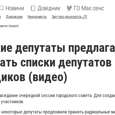
Новини
Довідник
ГО Має сенс
я
Довідкова
Нерухомість
Звіт про прозорість JTI
щиков (видео)
ие депутаты предлаг
ть списки депутатов 
иков (видео)
заседание очередной сессии городского совета. Для созда
 участников.
 некоторые депутаты предложили принять радикальные м