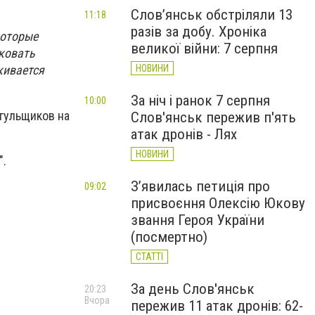
Слов’янськ обстріляли 13
11:18
разів за добу. Хроніка
которые
великої війни: 7 серпня
ковать
НОВИНИ
кивается
За ніч і ранок 7 серпня
10:00
гульщиков на
Слов'янськ пережив п'ять
атак дронів - Лях
НОВИНИ
".
З’явилась петиція про
09:02
присвоєння Олексію Юкову
звання Героя України
(посмертно)
СТАТТІ
За день Слов'янськ
20:23
Вчора
пережив 11 атак дронів: 62-