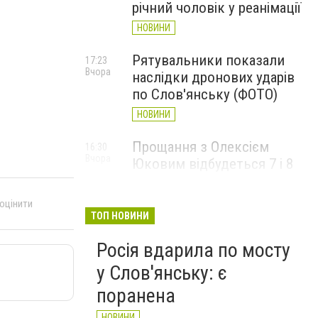
річний чоловік у реанімації
НОВИНИ
Рятувальники показали
17:23
Вчора
наслідки дронових ударів
по Слов'янську (ФОТО)
НОВИНИ
Прощання з Олексієм
16:30
Вчора
Юковим відбудеться 7 і 8
серпня
НОВИНИ
 оцінити
ТОП НОВИНИ
Росія вдарила по мосту
у Слов'янську: є
поранена
НОВИНИ