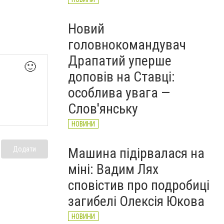
Новий
головнокомандувач
Драпатий уперше
🙂
доповів на Ставці:
особлива увага —
Слов'янську
НОВИНИ
Машина підірвалася на
Додати
міні: Вадим Лях
сповістив про подробиці
загибелі Олексія Юкова
НОВИНИ