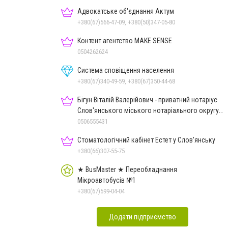
Адвокатське об'єднання Актум
+380(67)566-47-09, +380(50)347-05-80
Контент агентство MAKE SENSE
0504262624
Система сповіщення населення
+380(67)340-49-59, +380(67)350-44-68
Бігун Віталій Валерійович - приватний нотаріус
Слов'янського міського нотаріального округу
Дон.обл.
0506555431
Стоматологічний кабінет Естет у Слов'янську
+380(66)307-55-75
★ BusMaster ★ Переобладнання
Мікроавтобусів №1
+380(67)599-04-04
Додати підприємство