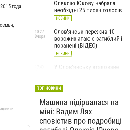
Олексію Юкову набрала
.2015 года
необхідні 25 тисяч голосів
НОВИНИ
семьи,
Слов'янськ пережив 10
10:27
Вчора
ворожих атак: є загиблий і
поранені (ВІДЕО)
НОВИНИ
У Слов’янську атаковане
17:40
7 серпня
перехрестя, п'ятеро
поранених
ТОП НОВИНИ
НОВИНИ
Машина підірвалася на
 оцінити
міні: Вадим Лях
сповістив про подробиці