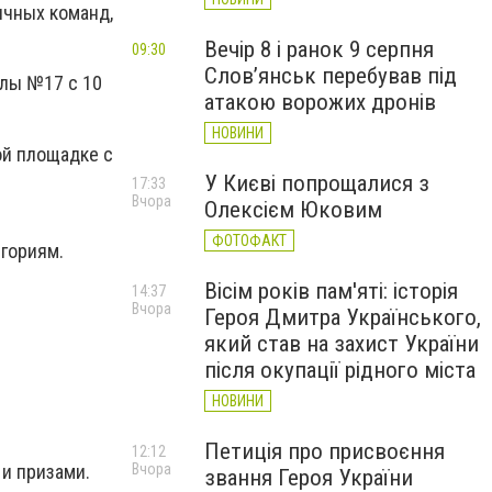
ичных команд,
Вечір 8 і ранок 9 серпня
09:30
Слов’янськ перебував під
лы №17 с 10
атакою ворожих дронів
НОВИНИ
ой площадке с
У Києві попрощалися з
17:33
Вчора
Олексієм Юковим
ФОТОФАКТ
гориям.
Вісім років пам'яті: історія
14:37
Вчора
Героя Дмитра Українського,
який став на захист України
після окупації рідного міста
НОВИНИ
Петиція про присвоєння
12:12
и призами.
Вчора
звання Героя України