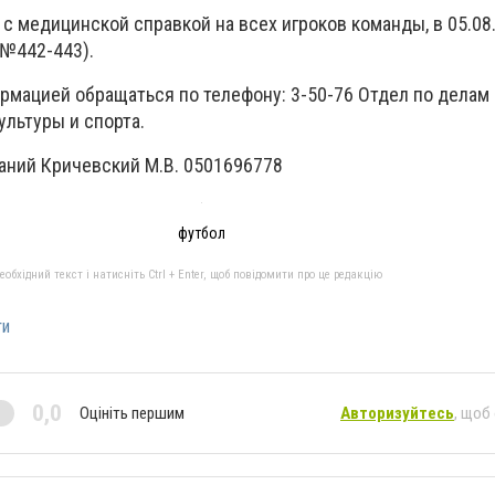
с медицинской справкой на всех игроков команды, в 05.08
.№442-443).
рмацией обращаться по телефону: 3-50-76 Отдел по делам 
ультуры и спорта.
аний Кричевский М.В. 0501696778
футбол
бхідний текст і натисніть Ctrl + Enter, щоб повідомити про це редакцію
ти
0,0
Оцініть першим
Авторизуйтесь
, щоб