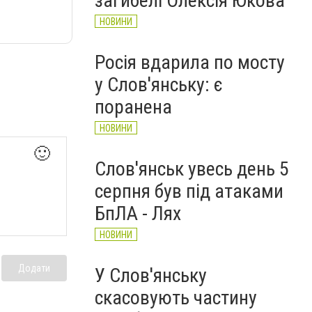
загибелі Олексія Юкова
НОВИНИ
Росія вдарила по мосту
у Слов'янську: є
поранена
НОВИНИ
🙂
Слов'янськ увесь день 5
серпня був під атаками
БпЛА - Лях
НОВИНИ
Додати
У Слов'янську
скасовують частину