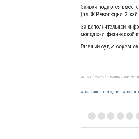
Заявки подаются вместе 
(пл. Ж.Революции, 2, каб
За дополнительной инфо
молодежи, физической к
Главный судья соревнов
Якщо ви помітили помилку, виділіть нео
#славянск сегодня
#новос