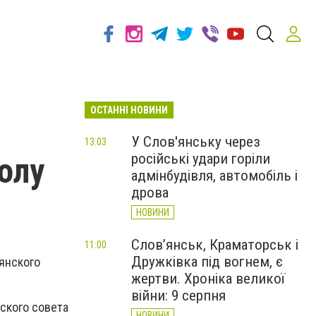
ОСТАННІ НОВИНИ
У Слов'янську через
13:03
російські удари горіли
олу
адмінбудівля, автомобіль і
дрова
НОВИНИ
Слов’янськ, Краматорськ і
11:00
Дружківка під вогнем, є
янского
жертви. Хроніка великої
війни: 9 серпня
ского совета
НОВИНИ