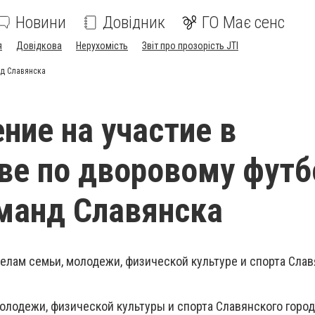
Новини
Довідник
ГО Має сенс
я
Довідкова
Нерухомість
Звіт про прозорість JTI
нд Славянска
ние на участие в
ве по дворовому футб
манд Славянска
елам семьи, молодежи, физической культуре и спорта Слав
олодежи, физической культуры и спорта Славянского город