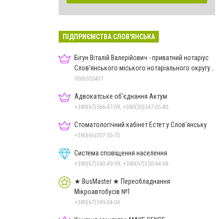
ПІДПРИЄМСТВА СЛОВ'ЯНСЬКА
Бігун Віталій Валерійович - приватний нотаріус
Слов'янського міського нотаріального округу
Дон.обл.
0506555431
Адвокатське об'єднання Актум
+380(67)566-47-09, +380(50)347-05-80
Стоматологічний кабінет Естет у Слов'янську
+380(66)307-55-75
Система сповіщення населення
+380(67)340-49-59, +380(67)350-44-68
★ BusMaster ★ Переобладнання
Мікроавтобусів №1
+380(67)599-04-04