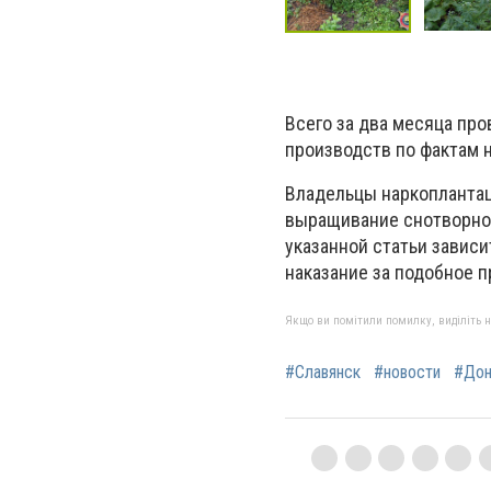
Всего за два месяца пр
производств по фактам 
Владельцы наркоплантац
выращивание снотворног
указанной статьи завис
наказание за подобное 
Якщо ви помітили помилку, виділіть нео
#Славянск
#новости
#Дон