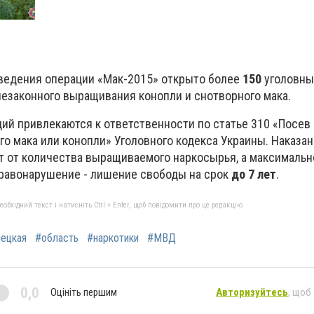
оведения операции «Мак-2015» открыто более
150
уголовны
незаконного выращивания конопли и снотворного мака.
ий привлекаются к ответственности по статье 310 «Посев
о мака или конопли» Уголовного кодекса Украины. Наказан
ит от количества выращиваемого наркосырья, а максималь
правонарушение - лишение свободы на срок
до 7 лет
.
бхідний текст і натисніть Ctrl + Enter, щоб повідомити про це редакцію
ецкая
#область
#наркотики
#МВД
0,0
Оцініть першим
Авторизуйтесь
, щоб