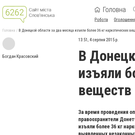
Головна
Робота
Оголошенн
Головна
В Донецкой области за два месяца изъяли более 36 кг наркотических ве
13:51, 4 серпня 2015 р.
В Донецк
Богдан Красовский
изъяли б
веществ
За время проведения оп
правоохранители Донет
изъяли более 36 кг на
выявленных незаконных 