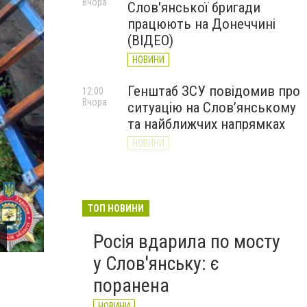
Вчора
Слов'янської бригади
працюють на Донеччині
(ВІДЕО)
НОВИНИ
Генштаб ЗСУ повідомив про
12:00
Вчора
ситуацію на Слов’янському
та найближчих напрямках
НОВИНИ
Слов’янськ обстріляли 13
11:18
Вчора
разів за добу. Хроніка
великої війни: 7 серпня
ТОП НОВИНИ
НОВИНИ
Росія вдарила по мосту
В Донецкой области за два месяца изъяли более 3
у Слов'янську: є
поранена
НОВИНИ