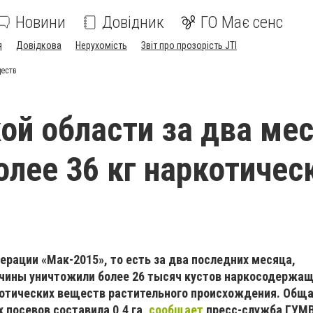
Новини
Довідник
ГО Має сенс
я
Довідкова
Нерухомість
Звіт про прозорість JTI
ществ
ой области за два ме
олее 36 кг наркотичес
ерации «Мак-2015», то есть за два последних месяца,
чины уничтожили более 26 тысяч кустов наркосодержащ
ркотических веществ растительного происхождения. Общ
посевов составила 0,4 га,
сообщает
пресс-служба ГУМ