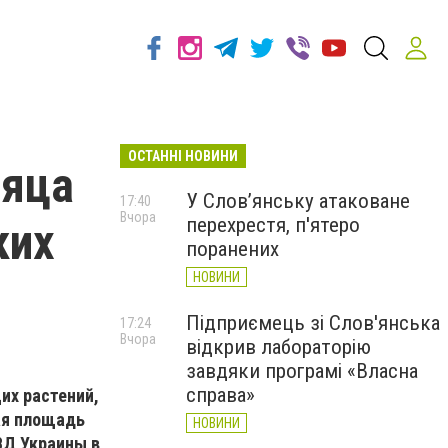
ОСТАННІ НОВИНИ
сяца
У Слов’янську атаковане
17:40
Вчора
перехрестя, п'ятеро
ких
поранених
НОВИНИ
Підприємець зі Слов'янська
17:24
Вчора
відкрив лабораторію
завдяки програмі «Власна
справа»
их растений,
ая площадь
НОВИНИ
ВД Украины
в