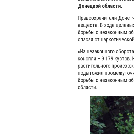
Донецкой области.
Правоохранители Донет
веществ. В ходе целевы
борьбы с незаконным об
спасая от наркотическо
«Из незаконного оборот
конопли – 9 179 кустов.
растительного происхожде
подытожил промежуточн
борьбы с незаконным об
области.