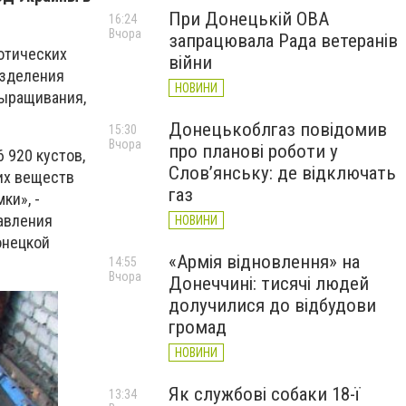
При Донецькій ОВА
16:24
Вчора
запрацювала Рада ветеранів
отических
війни
азделения
НОВИНИ
выращивания,
Донецькоблгаз повідомив
15:30
Вчора
про планові роботи у
 920 кустов,
Слов’янську: де відключать
их веществ
газ
ки», -
авления
НОВИНИ
онецкой
«Армія відновлення» на
14:55
Вчора
Донеччині: тисячі людей
долучилися до відбудови
громад
НОВИНИ
Як службові собаки 18-ї
13:34