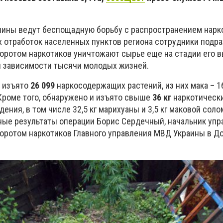
чины ведут беспощадную борьбу с распространением нарк
х отработок населенных пунктов региона сотрудники подр
оротом наркотиков уничтожают сырье еще на стадии его 
й зависимости тысячи молодых жизней.
а изъято
26 099
наркосодержащих растений, из них мака – 16
 Кроме того, обнаружено и изъято свыше
36 кг
наркотическ
ния, в том числе 32,5 кг марихуаны и 3,5 кг маковой солом
ые результаты операции Борис Сердечный, начальник упр
оротом наркотиков Главного управления МВД Украины в Д