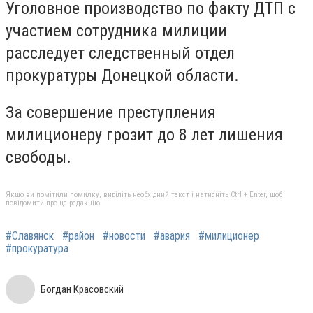
Уголовное производство по факту ДТП с
участием сотрудника милиции
расследует следственный отдел
прокуратуры Донецкой области.
За совершение преступления
милиционеру грозит до 8 лет лишения
свободы.
Якщо ви помітили помилку, виділіть необхідний текст і натисніть Ctrl + Enter, щоб
повідомити про це редакцію
#Славянск
#район
#новости
#авария
#милиционер
#прокуратура
Богдан Красовский