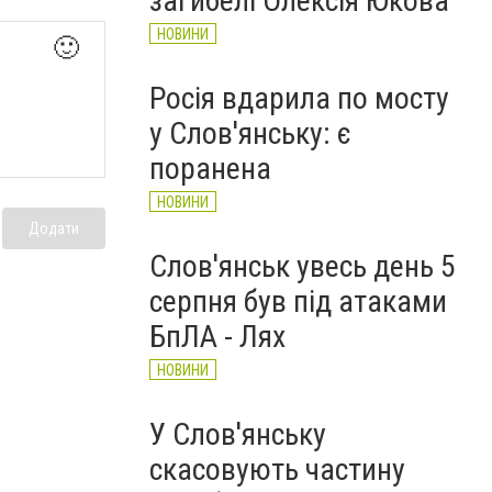
загибелі Олексія Юкова
НОВИНИ
🙂
Росія вдарила по мосту
у Слов'янську: є
поранена
НОВИНИ
Додати
Слов'янськ увесь день 5
серпня був під атаками
БпЛА - Лях
НОВИНИ
У Слов'янську
скасовують частину