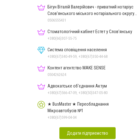
Бігун Віталій Валерійович - приватний нотаріус
Слов'янського міського нотаріального округу
Дон.обл.
0506555431
Стоматологічний кабінет Естет у Слов'янську
+380(66)307-55-75
Система сповіщення населення
+380(67)340-49-59, +380(67)350-44-68
Контент агентство MAKE SENSE
0504262624
Адвокатське об'єднання Актум
+380(67)566-47-09, +380(50)347-05-80
★ BusMaster ★ Переобладнання
Мікроавтобусів №1
+380(67)599-04-04
Додати підприємство