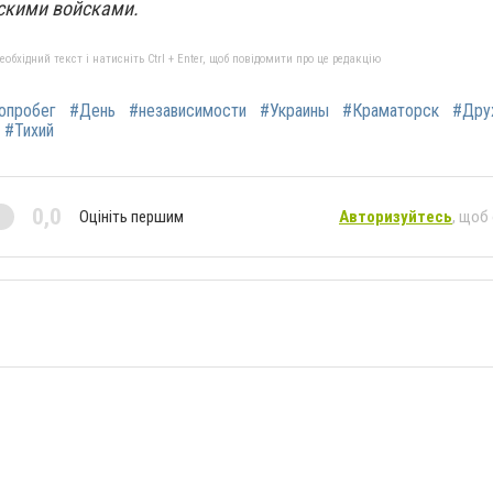
скими войсками.
бхідний текст і натисніть Ctrl + Enter, щоб повідомити про це редакцію
опробег
#День
#независимости
#Украины
#Краматорск
#Дру
#Тихий
0,0
Оцініть першим
Авторизуйтесь
, щоб