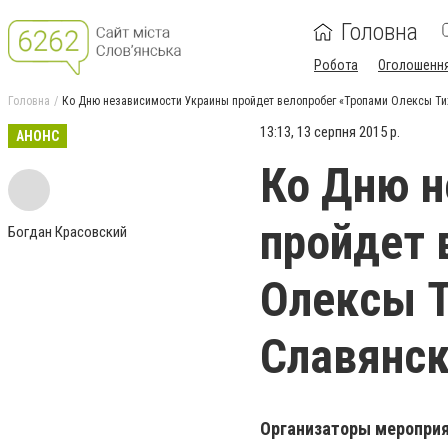
Головна
Робота
Оголошенн
Головна
Ко Дню независимости Украины пройдет велопробег «Тропами Олексы Тих
13:13, 13 серпня 2015 р.
АНОНС
Ко Дню н
пройдет 
Богдан Красовский
Олексы Т
Славянск
Организаторы мероприя