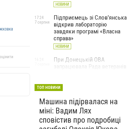
НОВИНИ
Підприємець зі Слов'янська
17:24
7 серпня
відкрив лабораторію
жковка
завдяки програмі «Власна
справа»
НОВИНИ
 оцінити
При Донецькій ОВА
16:24
7 серпня
запрацювала Рада ветеранів
війни
НОВИНИ
ТОП НОВИНИ
Машина підірвалася на
міні: Вадим Лях
сповістив про подробиці