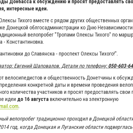
ады Донбасса к обсуждению и просят предоставлять св
я, интересные идеи.
Олексы Тихого вместе с рядом других общественных орга
ке Донецкой облгосадминистрации ко Дню Независимости
адиционный велопробег "Тропами Олексы Тихого" по марш
а - Константиновка.
антиновки до Славянска - проспект Олексы Тихого!".
затор: Евгений Шаповалов. Детали по телефону:
050-603-64
ют велосипедистов и общественность Донетчины к обсуж
определения конкретной даты и времени проведения велоп
ного количества участников и просят предоставлять свои 
ые идеи
до 16 августа
включительно на электронную
mail.com
.
нный велопробег традиционно проходил в Донецкой области
014 год, когда Донецкая и Луганские области подверглась