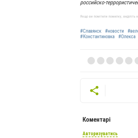
российско-террористиче
Якщо ви помітили помилку, виділіть нео
#Славянск
#новости
#вел
#Константиновка
#Олекса
Коментарі
Авторизуватись