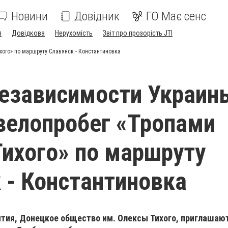
Новини
Довідник
ГО Має сенс
я
Довідкова
Нерухомість
Звіт про прозорість JTI
ого» по маршруту Славянск - Константиновка
езависимости Украин
велопробег «Тропами
ихого» по маршруту
 - Константиновка
тия, Донецкое общество им. Олексы Тихого, приглашаю