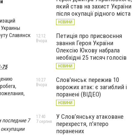
ои
який став на захист України
після окупації рідного міста
низаций
НОВИНИ
 Украины
руту Славянск
Петиція про присвоєння
12:12
Вчора
звання Героя України
Олексію Юкову набрала
необхідні 25 тисяч голосів
-75
НОВИНИ
дению
Слов'янськ пережив 10
10:27
Вчора
робега,
ворожих атак: є загиблий і
пожелания,
поранені (ВІДЕО)
НОВИНИ
У Слов’янську атаковане
17:40
 последние 7
7 серпня
перехрестя, п'ятеро
 оккупации
поранених