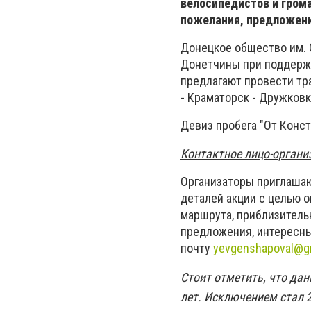
велосипедистов и гром
пожелания, предложени
Донецкое общество им. 
Донетчины при поддерж
предлагают провести тр
- Краматорск - Дружковк
Девиз пробега "От Конст
Контактное лицо-органи
Организаторы приглаша
деталей акции с целью 
маршрута, приблизитель
предложения, интересн
почту
yevgenshapoval@g
Стоит отметить, что да
лет. Исключением стал 2