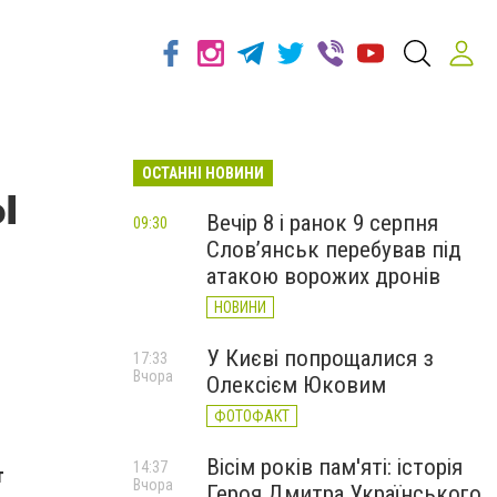
ОСТАННІ НОВИНИ
ы
Вечір 8 і ранок 9 серпня
09:30
Слов’янськ перебував під
атакою ворожих дронів
НОВИНИ
У Києві попрощалися з
17:33
Вчора
Олексієм Юковим
ФОТОФАКТ
Вісім років пам'яті: історія
14:37
т
Вчора
Героя Дмитра Українського,