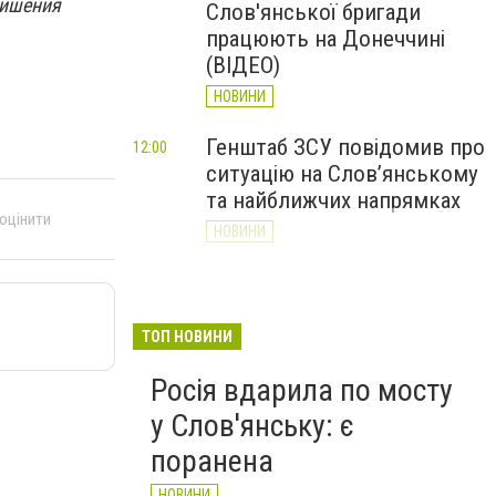
лишения
Слов'янської бригади
працюють на Донеччині
(ВІДЕО)
НОВИНИ
Генштаб ЗСУ повідомив про
12:00
ситуацію на Слов’янському
та найближчих напрямках
 оцінити
НОВИНИ
Слов’янськ обстріляли 13
11:18
разів за добу. Хроніка
великої війни: 7 серпня
ТОП НОВИНИ
НОВИНИ
Росія вдарила по мосту
у Слов'янську: є
поранена
НОВИНИ