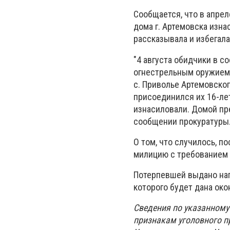
Сообщается, что в апрел
дома г. Артемовска изна
рассказывала и избегала
"4 августа обидчики в с
огнестрельным оружием, 
с. Приволье Артемовског
присоединился их 16-ле
изнасиловали. Домой пре
сообщении прокуратуры
О том, что случилось, п
милицию с требованием 
Потерпевшей выдано нап
которого будет дана ок
Сведения по указанному
признакам уголовного п