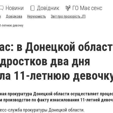
Новини
Довідник
ГО Має сенс
я
Довідкова
Нерухомість
Звіт про прозорість JTI
11-летнюю девочку
ас: в Донецкой облас
одростков два дня
ла 11-летнюю девочк
ая прокуратура Донецкой области осуществляет проце
м производстве по факту изнасилования 11-летней девоч
есс-служба прокуратуры Донецкой области.