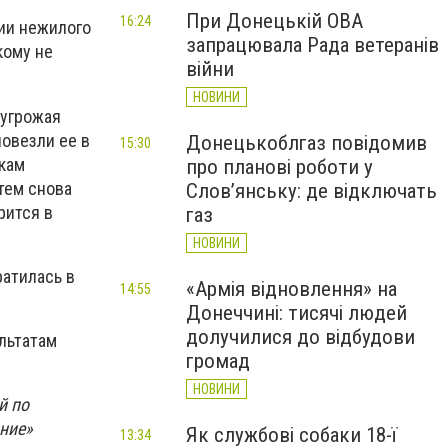
При Донецькій ОВА
16:24
нии нежилого
запрацювала Рада ветеранів
кому не
війни
НОВИНИ
 угрожая
повезли ее в
Донецькоблгаз повідомив
15:30
икам
про планові роботи у
тем снова
Слов’янську: де відключать
рится в
газ
НОВИНИ
ратилась в
«Армія відновлення» на
14:55
Донеччині: тисячі людей
долучилися до відбудови
льтатам
громад
НОВИНИ
й по
ние»
Як службові собаки 18-ї
13:34