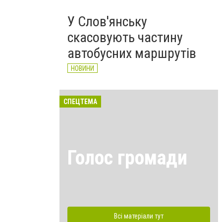
У Слов'янську
скасовують частину
автобусних маршрутів
НОВИНИ
СПЕЦТЕМА
Голос громади
Всі матеріали тут