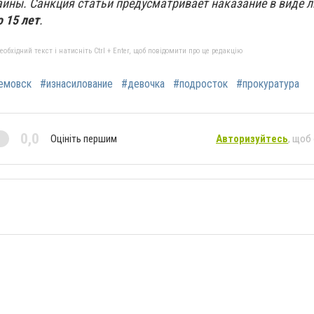
аины. Санкция статьи предусматривает наказание в виде 
о 15 лет
.
бхідний текст і натисніть Ctrl + Enter, щоб повідомити про це редакцію
емовск
#изнасилование
#девочка
#подросток
#прокуратура
0,0
Оцініть першим
Авторизуйтесь
, щоб