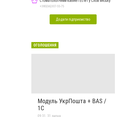
Стоматологічний кабінет Естет у Слов'янську
+380(66)307-55-75
Додати підприємство
ОГОЛОШЕННЯ
Модуль УкрПошта + BAS /
1C
09:31, 31 липня