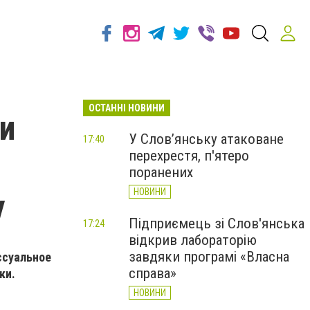
ОСТАННІ НОВИНИ
ти
У Слов’янську атаковане
17:40
перехрестя, п'ятеро
поранених
НОВИНИ
у
Підприємець зі Слов'янська
17:24
відкрив лабораторію
завдяки програмі «Власна
ссуальное
справа»
ки.
НОВИНИ