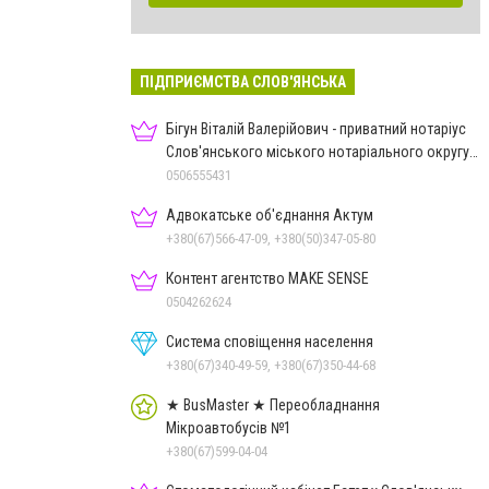
ПІДПРИЄМСТВА СЛОВ'ЯНСЬКА
Бігун Віталій Валерійович - приватний нотаріус
Слов'янського міського нотаріального округу
Дон.обл.
0506555431
Адвокатське об'єднання Актум
+380(67)566-47-09, +380(50)347-05-80
Контент агентство MAKE SENSE
0504262624
Система сповіщення населення
+380(67)340-49-59, +380(67)350-44-68
★ BusMaster ★ Переобладнання
Мікроавтобусів №1
+380(67)599-04-04