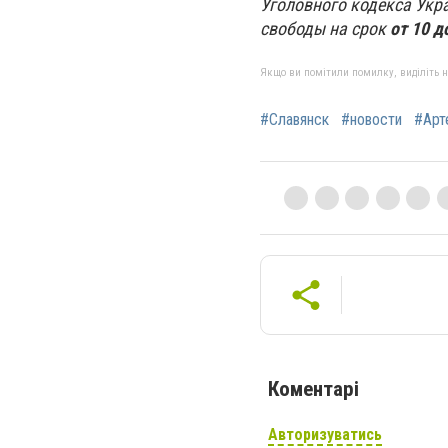
Уголовного кодекса Укр
свободы на срок
от 10 д
Якщо ви помітили помилку, виділіть нео
#Славянск
#новости
#Арт
Коментарі
Авторизуватись