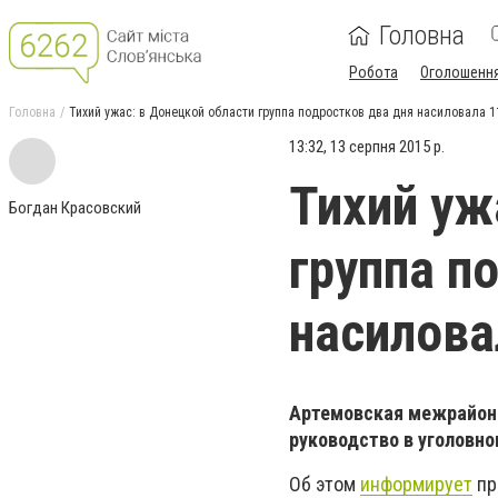
Головна
Робота
Оголошенн
Головна
Тихий ужас: в Донецкой области группа подростков два дня насиловала 
13:32, 13 серпня 2015 р.
Тихий уж
Богдан Красовский
группа п
насилова
Артемовская межрайонн
руководство в уголовно
Об этом
информирует
пр