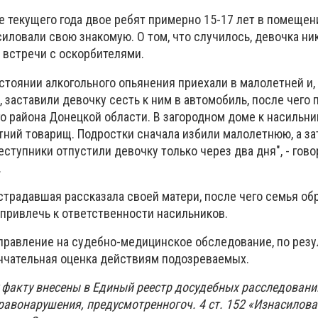
е текущего года двое ребят примерно 15-17 лет в помеще
силовали свою знакомую. О том, что случилось, девочка ни
 встречи с оскорбителями.
остоянии алкогольного опьянения приехали в малолетней и,
заставили девочку сесть к ним в автомобиль, после чего 
о района Донецкой области. В загородном доме к насильн
тний товарищ. Подростки сначала избили малолетнюю, а за
ступники отпустили девочку только через два дня", - гово
.
острадавшая рассказала своей матери, после чего семья об
привлечь к ответственности насильников.
равление на судебно-медицинское обследование, по резу
ончательная оценка действиям подозреваемых.
 факту внесены в Единый реестр досудебных расследовани
равонарушения, предусмотренногоч. 4 ст. 152 «Изнасилова