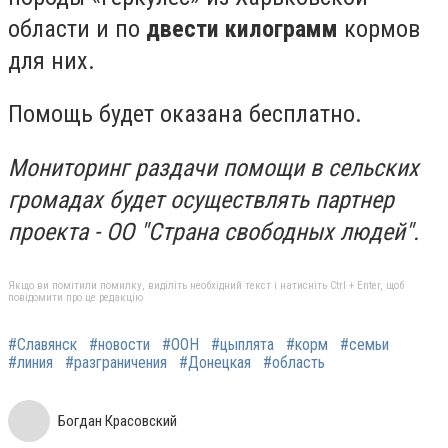
области и по
двести килограмм
кормов
для них.
Помощь будет оказана бесплатно.
Мониторинг раздачи помощи в сельских
громадах будет осуществлять партнер
проекта - ОО "Страна свободных людей".
Якщо ви помітили помилку, виділіть необхідний текст і натисніть Ctrl + Enter, щоб
повідомити про це редакцію
#Славянск
#новости
#ООН
#цыплята
#корм
#семьи
#линия
#разграничения
#Донецкая
#область
Богдан Красовский