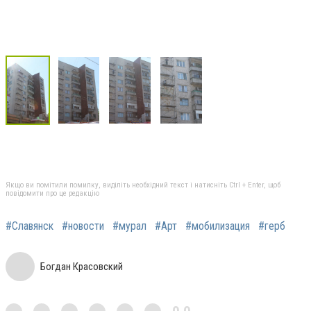
Якщо ви помітили помилку, виділіть необхідний текст і натисніть Ctrl + Enter, щоб
повідомити про це редакцію
#Славянск
#новости
#мурал
#Арт
#мобилизация
#герб
Богдан Красовский