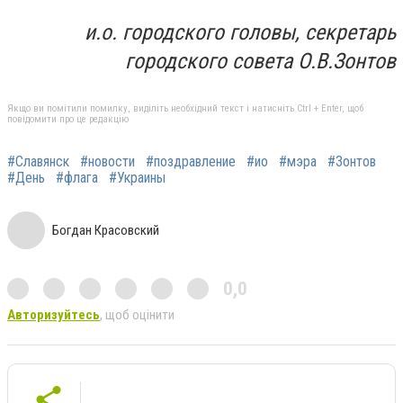
и.о. городского головы, секретарь
городского совета О.В.Зонтов
Якщо ви помітили помилку, виділіть необхідний текст і натисніть Ctrl + Enter, щоб
повідомити про це редакцію
#Славянск
#новости
#поздравление
#ио
#мэра
#Зонтов
#День
#флага
#Украины
Богдан Красовский
0,0
Авторизуйтесь
, щоб оцінити