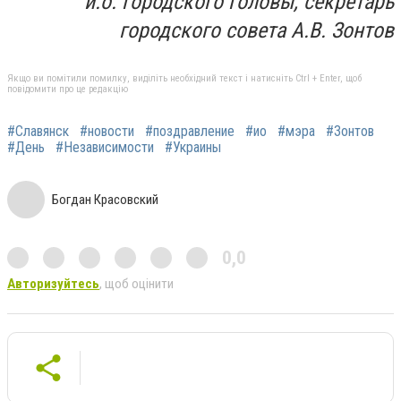
и.о. городского головы, секретарь
городского совета А.В. Зонтов
Якщо ви помітили помилку, виділіть необхідний текст і натисніть Ctrl + Enter, щоб
повідомити про це редакцію
#Славянск
#новости
#поздравление
#ио
#мэра
#Зонтов
#День
#Независимости
#Украины
Богдан Красовский
0,0
Авторизуйтесь
, щоб оцінити