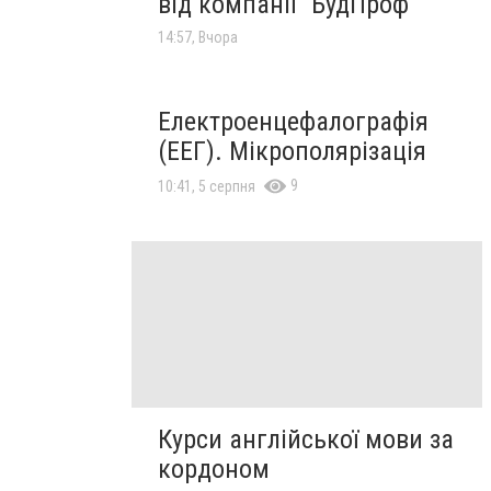
від компанії "БудПроф"
14:57, Вчора
Електроенцефалографія
(ЕЕГ). Мікрополярізація
9
10:41, 5 серпня
Курси англійської мови за
кордоном