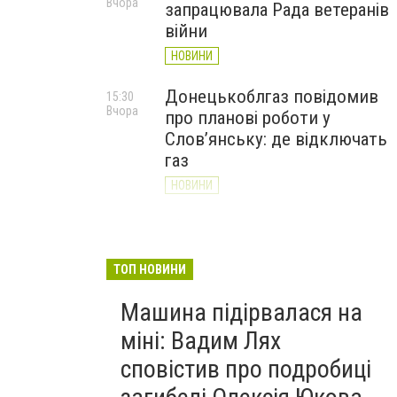
Вчора
запрацювала Рада ветеранів
війни
НОВИНИ
Донецькоблгаз повідомив
15:30
Вчора
про планові роботи у
Слов’янську: де відключать
газ
НОВИНИ
«Армія відновлення» на
14:55
Вчора
Донеччині: тисячі людей
долучилися до відбудови
ТОП НОВИНИ
громад
Машина підірвалася на
НОВИНИ
міні: Вадим Лях
сповістив про подробиці