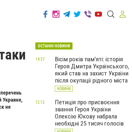
ОСТАННІ НОВИНИ
таки
Вісім років пам'яті: історія
14:37
Героя Дмитра Українського,
який став на захист України
після окупації рідного міста
НОВИНИ
 перечень
й Украине,
Петиція про присвоєння
12:12
ск не
звання Героя України
Олексію Юкову набрала
необхідні 25 тисяч голосів
НОВИНИ