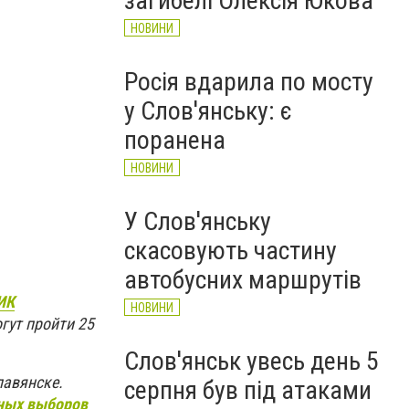
загибелі Олексія Юкова
НОВИНИ
Росія вдарила по мосту
у Слов'янську: є
поранена
НОВИНИ
У Слов'янську
скасовують частину
автобусних маршрутів
ИК
НОВИНИ
гут пройти 25
Слов'янськ увесь день 5
лавянске.
серпня був під атаками
ных выборов