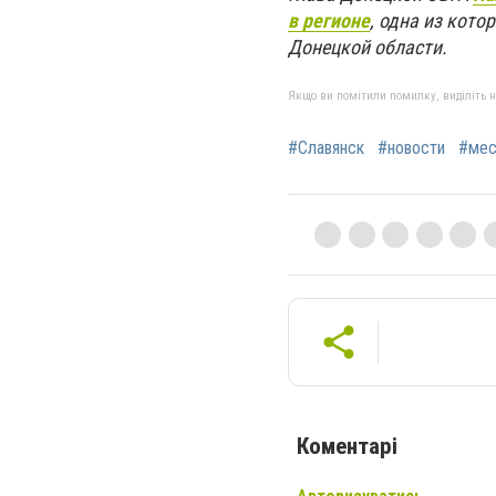
в регионе
, одна из кот
Донецкой области.
Якщо ви помітили помилку, виділіть нео
#Славянск
#новости
#мес
Коментарі