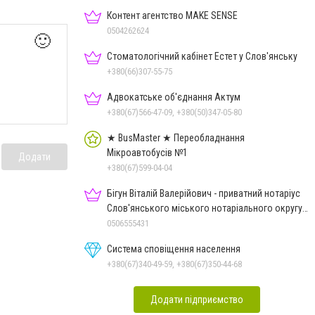
Контент агентство MAKE SENSE
0504262624
🙂
Стоматологічний кабінет Естет у Слов'янську
+380(66)307-55-75
Адвокатське об'єднання Актум
+380(67)566-47-09, +380(50)347-05-80
★ BusMaster ★ Переобладнання
Мікроавтобусів №1
Додати
+380(67)599-04-04
Бігун Віталій Валерійович - приватний нотаріус
Слов'янського міського нотаріального округу
Дон.обл.
0506555431
Система сповіщення населення
+380(67)340-49-59, +380(67)350-44-68
Додати підприємство