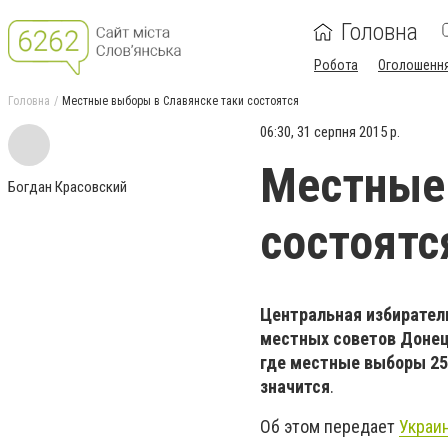
Головна
Робота
Оголошенн
Головна
Местные выборы в Славянске таки состоятся
06:30, 31 серпня 2015 р.
Местные 
Богдан Красовский
состоятс
Центральная избиратель
местных советов Донецк
где местные выборы 25 
значится
.
Об этом передает
Украи