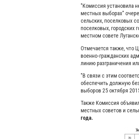
"Комиссия установила н
местных выборах" очере
сельских, поселковых с
поселковых, городских г
местном совете Луганско
Отмечается также, что 
военно-гражданских адм
линию разграничения ил
"В связи с этим соотве
обеспечить должную бе
выборов 25 октября 2015
Также Комиссия объяви
местных советов и сельс
года.