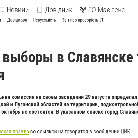
Новини
Довідник
ГО Має сенс
я
Довідкова
Нерухомість
Звіт про прозорість JTI
выборы в Славянске 
я
ная комиссия на своем заседании 29 августа определил
ой и Луганской областей на территории, подконтрольно
октября не состоятся. В указанном списке город Славян
нская правда
со ссылкой на говорится в сообщении ЦИК.