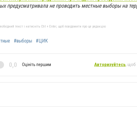
орых предусматривала не проводить местные выборы на тер
бхідний текст і натисніть Ctrl + Enter, щоб повідомити про це редакцію
тные
#выборы
#ЦИК
0,0
Оцініть першим
Авторизуйтесь
, щоб