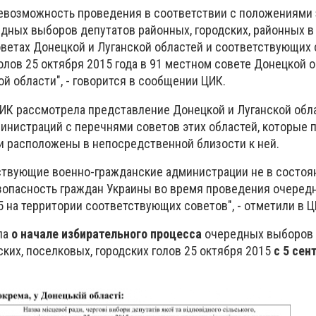
евозможность проведения в соответствии с положениями 
дных выборов депутатов районных, городских, районных в 
оветах Донецкой и Луганской областей и соответствующих 
олов 25 октября 2015 года в 91 местном совете Донецкой о
й области", - говорится в сообщении ЦИК.
ЦИК рассмотрела представление Донецкой и Луганской обл
инистраций с перечнями советов этих областей, которые 
и расположены в непосредственной близости к ней.
тствующие военно-гражданские администрации не в состоя
зопасность граждан Украины во время проведения очеред
 на территории соответствующих советов", - отметили в Ц
ла
о начале избирательного процесса
очередных выборов 
ких, поселковых, городских голов 25 октября 2015
с 5 сен