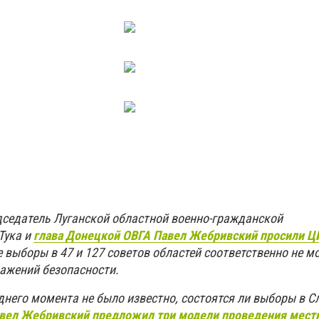
едседатель Луганской областной военно-гражданской
Тука и
глава Донецкой ОВГА Павел Жебривский просили Ц
 выборы в 47 и 127 советов областей соответственно не мо
ражений безопасности.
днего момента не было известно, состоятся ли выборы в С
вел Жебривский предложил три модели проведения мест