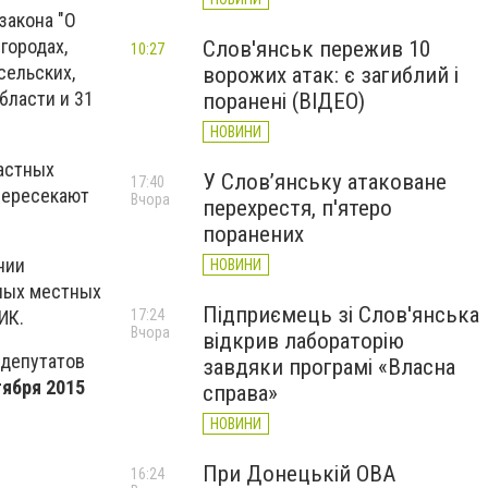
закона "О
городах,
Слов'янськ пережив 10
10:27
сельских,
ворожих атак: є загиблий і
бласти и 31
поранені (ВІДЕО)
НОВИНИ
астных
У Слов’янську атаковане
17:40
пересекают
Вчора
перехрестя, п'ятеро
поранених
нии
НОВИНИ
ных местных
Підприємець зі Слов'янська
ИК.
17:24
Вчора
відкрив лабораторію
депутатов
завдяки програмі «Власна
тября 2015
справа»
НОВИНИ
При Донецькій ОВА
16:24