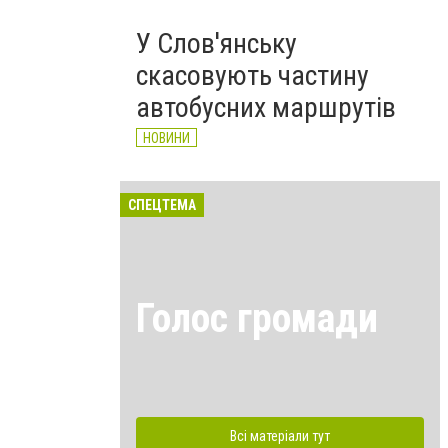
У Слов'янську
скасовують частину
автобусних маршрутів
НОВИНИ
СПЕЦТЕМА
Голос громади
Всі матеріали тут