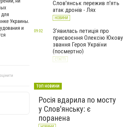
рений, ни
Слов'янськ пережив п'ять
ных
атак дронів - Лях
 для
НОВИНИ
ынке Украины.
удования и
З’явилась петиція про
09:02
тся
присвоєння Олексію Юкову
звання Героя України
(посмертно)
СТАТТІ
За день Слов'янськ
20:23
 оцінити
Вчора
пережив 11 атак дронів: 62-
річний чоловік у реанімації
ТОП НОВИНИ
НОВИНИ
Росія вдарила по мосту
у Слов'янську: є
поранена
НОВИНИ