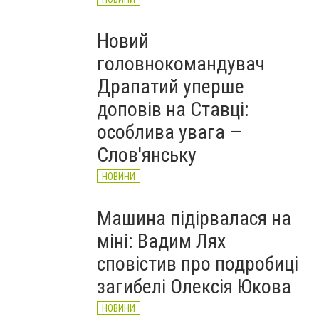
Новий
головнокомандувач
Драпатий уперше
доповів на Ставці:
особлива увага —
Слов'янську
НОВИНИ
Машина підірвалася на
міні: Вадим Лях
сповістив про подробиці
загибелі Олексія Юкова
НОВИНИ