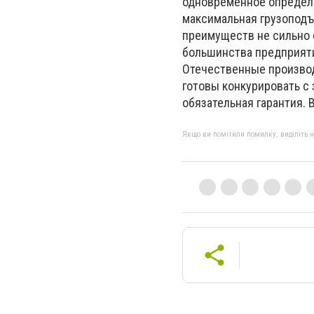
одновременное определе
максимальная грузоподъ
преимуществ не сильно 
большинства предприяти
Отечественные производ
готовы конкурировать с
обязательная гарантия. 
Якщо ви помітили помилку, виділіть нео