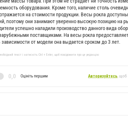
ние массы товара. При этом не страдает ни точность изме
емность оборудования. Кроме того, наличие столь очевид
отражается на стоимости продукции. Весы рокла доступны
й, поэтому они занимают уверенно высокую позицию на р
ители успешно наладили производство данного вида обор
 зарубежными поставщиками. На весы рокла предоставляе
В зависимости от модели она выдается сроком до 3 лет.
бхідний текст і натисніть Ctrl + Enter, щоб повідомити про це редакцію
0,0
Оцініть першим
Авторизуйтесь
, щоб