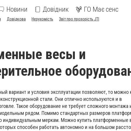
Новини
Довідник
ГО Має сенс
я
Довідкова
Нерухомість
Звіт про прозорість JTI
менные весы и
рительное оборудова
ый вариант и условия эксплуатации позволяют, то можно 
конструкционной стали. Они отлично используются и в
рговле. Такое оборудование не требует сложного монтажа 
модельным рядом. Помимо стандартных размеров платфо
по индивидуальным меркам. Можно купить платформенные 
оторых способен работать автономно и на большом рассто