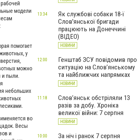
 рабочей
ельные модели
Як службові собаки 18-ї
13:34
лесам
Слов'янської бригади
х
працюють на Донеччині
(ВІДЕО)
орая помогает
НОВИНИ
животных, у
Генштаб ЗСУ повідомив про
12:00
верстия,
ситуацію на Слов’янському
ивотных можно
та найближчих напрямках
 и пыли.
ря
НОВИНИ
ия небольших
Слов’янськ обстріляли 13
 животных
11:18
разів за добу. Хроніка
лесиками.
великої війни: 7 серпня
рименяется во
НОВИНИ
щадок. Весы
зов и
За ніч і ранок 7 серпня
10:00