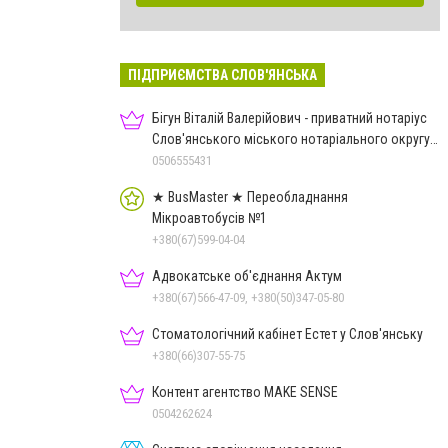
ПІДПРИЄМСТВА СЛОВ'ЯНСЬКА
Бігун Віталій Валерійович - приватний нотаріус
Слов'янського міського нотаріального округу
Дон.обл.
0506555431
★ BusMaster ★ Переобладнання
Мікроавтобусів №1
+380(67)599-04-04
Адвокатське об'єднання Актум
+380(67)566-47-09, +380(50)347-05-80
Стоматологічний кабінет Естет у Слов'янську
+380(66)307-55-75
Контент агентство MAKE SENSE
0504262624