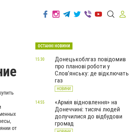
ОСТАННІ НОВИНИ
Донецькоблгаз повідомив
15:30
про планові роботи у
ние
Слов’янську: де відключать
газ
НОВИНИ
купить
«Армія відновлення» на
14:55
и
Донеччині: тисячі людей
рменных
долучилися до відбудови
весы,
громад
янии от
НОВИНИ