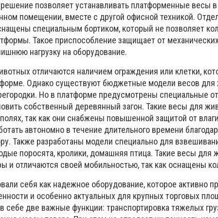
 решение позволяет устанавливать платформенные весы в
ленном помещении, вместе с другой офисной техникой. Отд
нащены специальным бортиком, который не позволяет ко
атформы. Такое приспособление защищает от механически
лишнюю нагрузку на оборудование.
животных отличаются наличием ограждения или клетки, кот
тформе. Однако существуют бюджетные модели весов для 
регородки. Но в платформе предусмотрены специальные от
овить собственный деревянный загон. Такие весы для ж
полях, так как они снабжены повышенной защитой от влаги
аботать автономно в течение длительного времени благода
ру. Также разработаны модели специально для взвешиван
лодые поросята, кролики, домашняя птица. Такие весы для
ы и отличаются своей мобильностью, так как оснащены ко
вали себя как надежное оборудование, которое активно п
нности и особенно актуальных для крупных торговых пло
 в себе две важные функции: транспортировка тяжелых гру