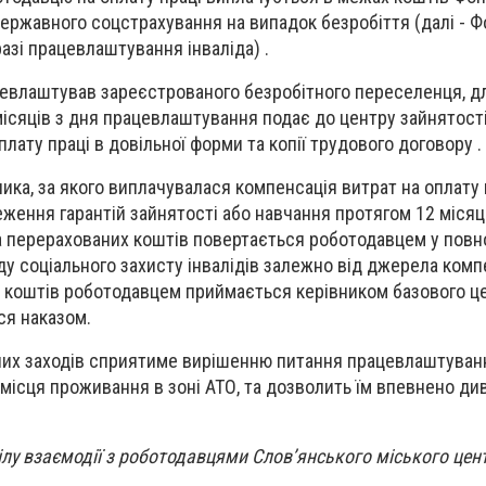
ержавного соцстрахування на випадок безробіття (далі - Ф
разі працевлаштування інваліда) .
цевлаштував зареєстрованого безробітного переселенця, д
місяців з дня працевлаштування подає до центру зайнятості
лату праці в довільної форми та копії трудового договору .
ника, за якого виплачувалася компенсація витрат на оплату 
еження гарантій зайнятості або навчання протягом 12 місяц
а перерахованих коштів повертається роботодавцем у повн
 соціального захисту інвалідів залежно від джерела компе
 коштів роботодавцем приймається керівником базового ц
ся наказом.
их заходів сприятиме вирішенню питання працевлаштування
місця проживання в зоні АТО, та дозволить їм впевнено ди
лу взаємодії з роботодавцями Слов’янського міського цент