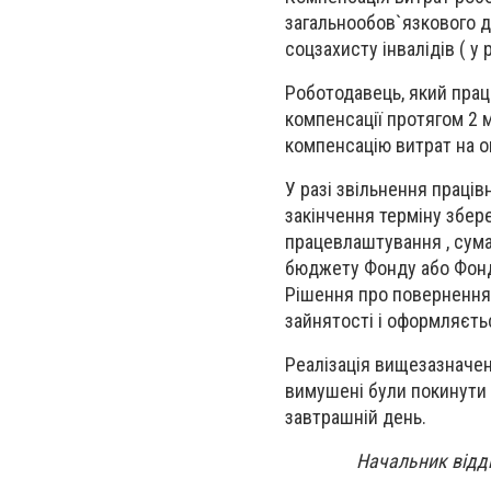
загальнообов`язкового д
соцзахисту інвалідів ( у 
Роботодавець, який пра
компенсації протягом 2 
компенсацію витрат на оп
У разі звільнення праців
закінчення терміну збер
працевлаштування , сум
бюджету Фонду або Фонду
Рішення про повернення
зайнятості і оформляєть
Реалізація вищезазначен
вимушені були покинути 
завтрашній день.
Начальник відді