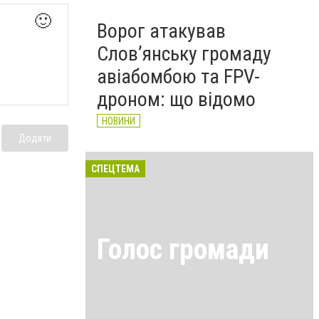
🙂
Ворог атакував
Слов’янську громаду
авіабомбою та FPV-
дроном: що відомо
НОВИНИ
Додати
СПЕЦТЕМА
Голос громади