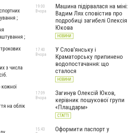
Машина підірвалася на міні:
19:00
нспортних
Вчора
Вадим Лях сповістив про
ування ;
подробиці загибелі Олексія
Юкова
ня
аштування ;
НОВИНИ
строкових
У Слов'янську і
17:40
Вчора
Краматорську припинено
водопостачання: що
их з числа
сталося
сіб.
НОВИНИ
 кожної
Загинув Олексій Юков,
17:09
Вчора
керівник пошукової групи
тя на облік
«Плацдарм»
СТАТТІ
Оформити паспорт у
15:43
нду