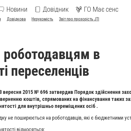
Новини
Довідник
ГО Має сенс
я
Довідкова
Нерухомість
Звіт про прозорість JTI
 роботодавцям в
ті переселенців
8 вересня 2015 № 696 затвердив Порядок здійснення зах
верненню коштів, спрямованих на фінансування таких зах
нятості для внутрішньо переміщених осіб .
ку не поширюється на роботодавців, які є бюджетними ус
нятості відносяться: