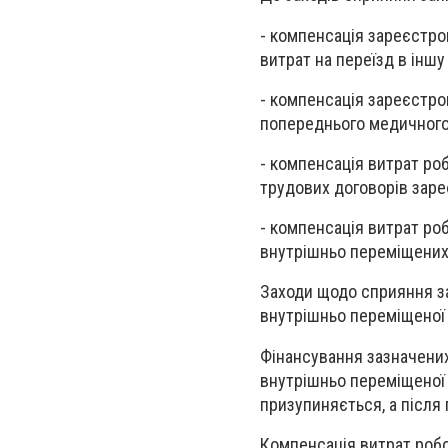
- компенсація зареєстр
витрат на переїзд в інш
- компенсація зареєстр
попереднього медичного 
- компенсація витрат ро
трудових договорів заре
- компенсація витрат ро
внутрішньо переміщених о
Заходи щодо сприяння з
внутрішньо переміщеної 
Фінансування зазначених 
внутрішньо переміщеної о
призупиняється, а після
Компенсація витрат роб