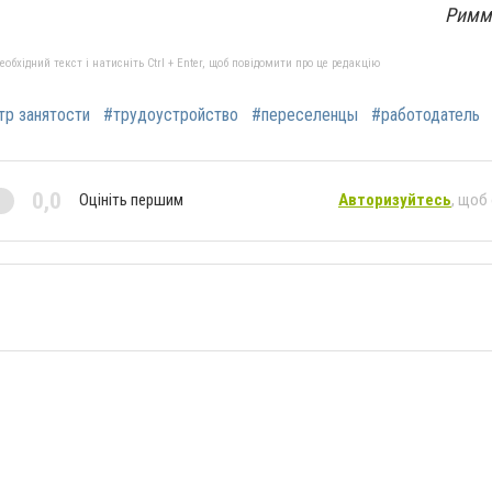
Римм
бхідний текст і натисніть Ctrl + Enter, щоб повідомити про це редакцію
тр занятости
#трудоустройство
#переселенцы
#работодатель
0,0
Оцініть першим
Авторизуйтесь
, щоб