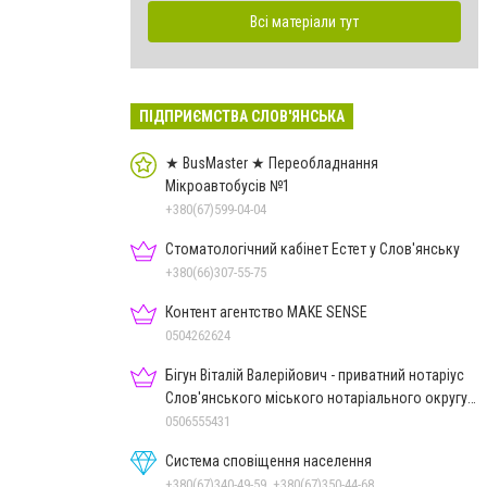
Всі матеріали тут
ПІДПРИЄМСТВА СЛОВ'ЯНСЬКА
★ BusMaster ★ Переобладнання
Мікроавтобусів №1
+380(67)599-04-04
Стоматологічний кабінет Естет у Слов'янську
+380(66)307-55-75
Контент агентство MAKE SENSE
0504262624
Бігун Віталій Валерійович - приватний нотаріус
Слов'янського міського нотаріального округу
Дон.обл.
0506555431
Система сповіщення населення
+380(67)340-49-59, +380(67)350-44-68