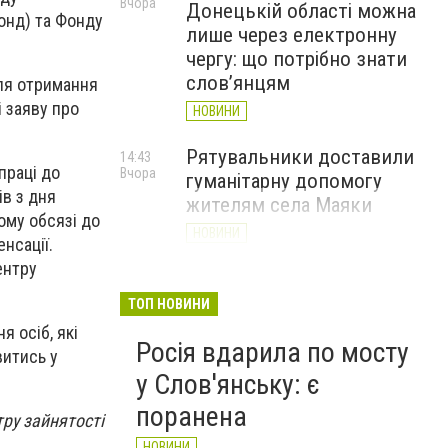
Вчора
Донецькій області можна
онд) та Фонду
лише через електронну
чергу: що потрібно знати
слов’янцям
ля отримання
 заяву про
НОВИНИ
Рятувальники доставили
14:43
праці до
Вчора
гуманітарну допомогу
ів з дня
жителям села Маяки
ому обсязі до
НОВИНИ
нсації.
ентру
«Я і Донеччина»: стартувала
13:52
Вчора
онлайн-акція до Дня молоді
ТОП НОВИНИ
 осіб, які
НОВИНИ
Росія вдарила по мосту
витись у
у Слов'янську: є
поранена
ру зайнятості
НОВИНИ