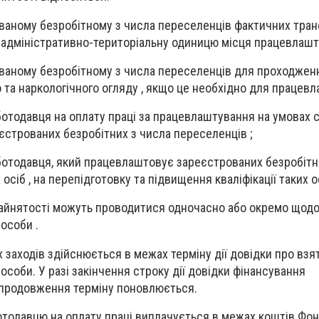
ованому безробітному з числа переселенців фактичних тра
у адміністративно-територіальну одиницю місця працевлашт
ованому безробітному з числа переселенців для проходжен
та наркологічного огляду , якщо це необхідно для працевл
ботодавця на оплату праці за працевлаштування на умовах 
єстрованих безробітних з числа переселенців ;
ботодавця, який працевлаштовує зареєстрованих безробітн
сіб , на перепідготовку та підвищення кваліфікації таких о
айнятості можуть проводитися одночасно або окремо щодо
особи .
заходів здійснюється в межах терміну дії довідки про взят
соби. У разі закінчення строку дії довідки фінансування
 продовження терміну поновлюється.
отодавцю на оплату праці виплачується в межах коштів Фо