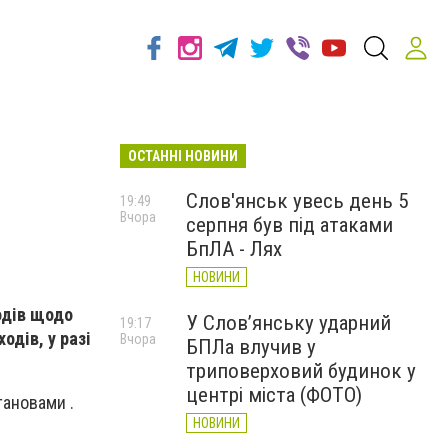
ОСТАННІ НОВИНИ
Слов'янськ увесь день 5
19:49
Вчора
серпня був під атаками
БпЛА - Лях
НОВИНИ
одів щодо
У Слов’янську ударний
19:17
одів, у разі
Вчора
БПЛа влучив у
триповерховий будинок у
центрі міста (ФОТО)
тановами .
НОВИНИ