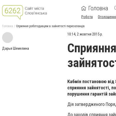
Головна
Робота
Оголошенн
Головна
Сприяння роботодавцям в зайнятості переселенців
10:14, 2 жовтня 2015 р.
Сприяння
Дарья Шемелина
зайнятос
Кабмін постановою від 
сприяння зайнятості, по
порушення гарантій зай
Дія затвердженого Поряд
До заходів сприяння зай