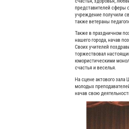
счастья, здоровья, любв
представителей сферы о
учреждение получили св
также ветераны педагоги
Также в праздничном по
нашего города, начав по
Своих учителей поздрави
торжествовал настоящий
юмористическими монол
счастья и веселья.
На сцене актового зала 
молодых преподавателей,
начав свою деятельност