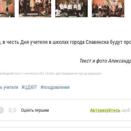
я, в честь Дня учителя в школах города Славянска будут п
.
Текст и фото Александ
бхідний текст і натисніть Ctrl + Enter, щоб повідомити про це редакцію
ь учителя
#ЦДЮТ
#поздравления
0,0
Оцініть першим
Авторизуйтесь
, щоб