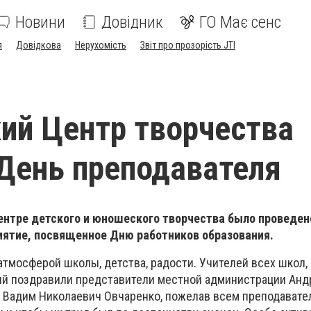
Новини
Довідник
ГО Має сенс
я
Довідкова
Нерухомість
Звіт про прозорість JTI
ий Центр творчества
День преподавателя
Центре детского и юношеского творчества было проведен
ятие, посвященное Дню работников образования.
тмосферой школы, детства, радости. Учителей всех школ,
й поздравили представители местной администрации Анд
 Вадим Николаевич Овчаренко, пожелав всем преподавате