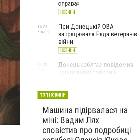
справа»
НОВИНИ
При Донецькій ОВА
16:24
Вчора
запрацювала Рада ветеранів
війни
НОВИНИ
Донецькоблгаз повідомив
15:30
Вчора
про планові роботи у
Слов’янську: де відключать
газ
ТОП НОВИНИ
НОВИНИ
Машина підірвалася на
міні: Вадим Лях
Славянский Центр творчества отметил День препо
сповістив про подробиці