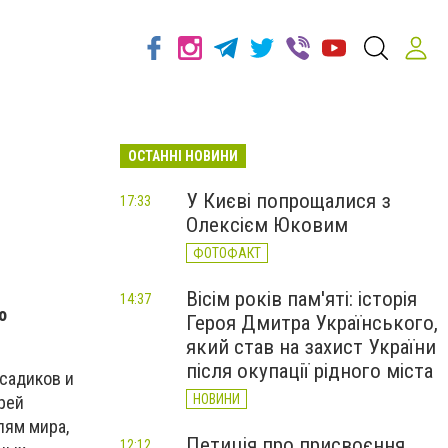
ОСТАННІ НОВИНИ
У Києві попрощалися з
17:33
Олексієм Юковим
ФОТОФАКТ
Вісім років пам'яті: історія
14:37
о
Героя Дмитра Українського,
який став на захист України
після окупації рідного міста
 садиков и
НОВИНИ
рей
лям мира,
Петиція про присвоєння
12:12