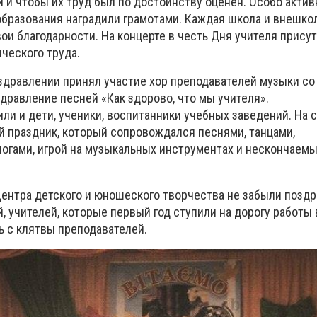
и и чтобы их труд был по достоинству оценен. Особо акти
бразования наградили грамотами. Каждая школа и внешко
ои благодарности. На концерте в честь Дня учителя прису
ческого труда.
здравлении принял участие хор преподавателей музыки со
здравление песней «Как здорово, что мы учителя».
ли и дети, ученики, воспитанники учебных заведений. На 
 праздник, который сопровождался песнями, танцами,
огами, игрой на музыкальных инструментах и нескончаем
Центра детского и юношеского творчества не забыли поздр
 учителей, которые первый год ступили на дорогу работы 
ь с клятвы преподавателей.