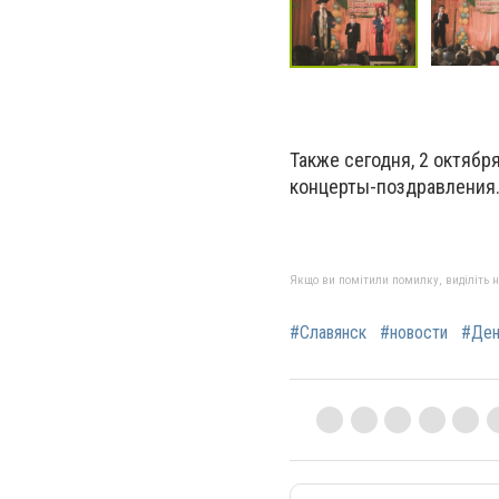
Также сегодня, 2 октябр
концерты-поздравления
Якщо ви помітили помилку, виділіть нео
#Славянск
#новости
#Ден