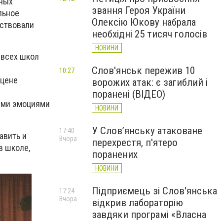
вных
звання Героя України
льное
Олексію Юкову набрала
тствовали
необхідні 25 тисяч голосів
НОВИНИ
 всех школ
Слов'янськ пережив 10
10:27
сцене
ворожих атак: є загиблий і
поранені (ВІДЕО)
ыми эмоциями
НОВИНИ
У Слов’янську атаковане
17:40
авить и
Вчора
перехрестя, п'ятеро
в школе,
поранених
НОВИНИ
Підприємець зі Слов'янська
17:24
Вчора
відкрив лабораторію
завдяки програмі «Власна