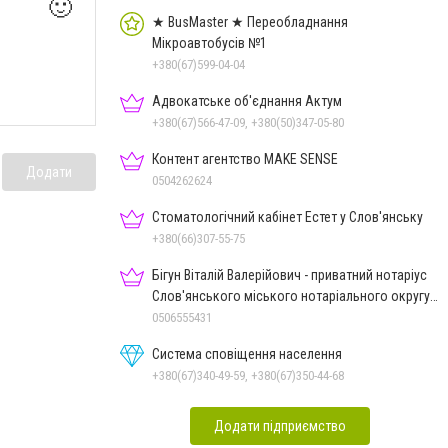
🙂
★ BusMaster ★ Переобладнання
Мікроавтобусів №1
+380(67)599-04-04
Адвокатське об'єднання Актум
+380(67)566-47-09, +380(50)347-05-80
Контент агентство MAKE SENSE
Додати
0504262624
Стоматологічний кабінет Естет у Слов'янську
+380(66)307-55-75
Бігун Віталій Валерійович - приватний нотаріус
Слов'янського міського нотаріального округу
Дон.обл.
0506555431
Система сповіщення населення
+380(67)340-49-59, +380(67)350-44-68
Додати підприємство