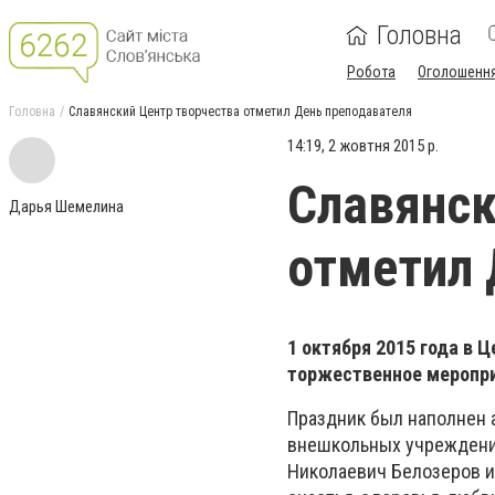
Головна
Робота
Оголошенн
Головна
Славянский Центр творчества отметил День преподавателя
14:19, 2 жовтня 2015 р.
Славянск
Дарья Шемелина
отметил 
1 октября 2015 года в 
торжественное меропри
Праздник был наполнен а
внешкольных учреждени
Николаевич Белозеров и