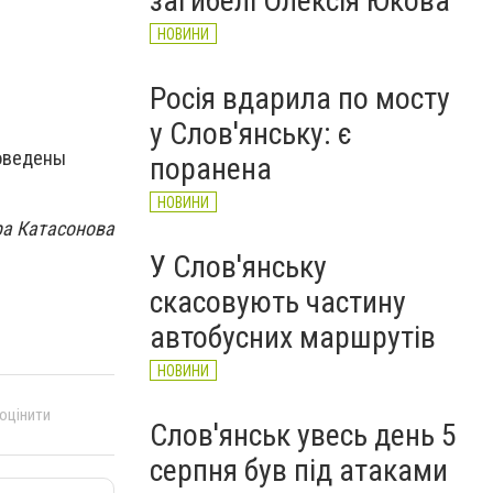
загибелі Олексія Юкова
НОВИНИ
Росія вдарила по мосту
у Слов'янську: є
роведены
поранена
НОВИНИ
ра Катасонова
У Слов'янську
скасовують частину
автобусних маршрутів
НОВИНИ
 оцінити
Слов'янськ увесь день 5
серпня був під атаками