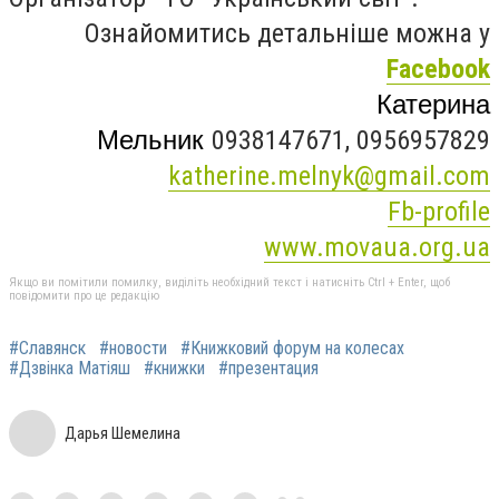
Ознайомитись детальніше можна у
Facebook
Катерина
Мельник
0938147671, 0956957829
katherine.melnyk@gmail.com
Fb-profile
www.movaua.org.ua
Якщо ви помітили помилку, виділіть необхідний текст і натисніть Ctrl + Enter, щоб
повідомити про це редакцію
#Славянск
#новости
#Книжковий форум на колесах
#Дзвінка Матіяш
#книжки
#презентация
Дарья Шемелина