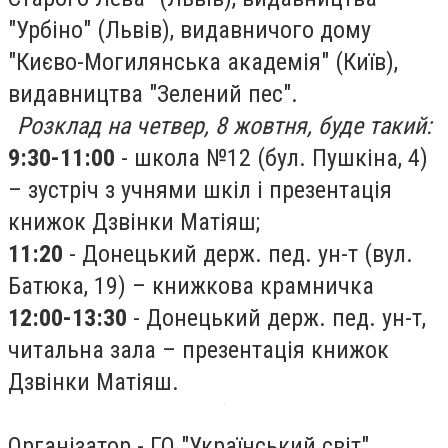
"Урбіно" (Львів), видавничого дому
"Києво-Могилянська академія" (Київ),
видавництва "Зелений пес".
Розклад на четвер, 8 жовтня, буде такий:
9:30-11:00
- школа №12 (бул. Пушкіна, 4)
– зустріч з учнями шкіл і презентація
книжок Дзвінки Матіяш;
11:20
- Донецький держ. пед. ун-т (вул.
Батюка, 19) – книжкова крамничка
12:00-13:30
- Донецький держ. пед. ун-т,
читальна зала – презентація книжок
Дзвінки Матіяш.
Організатор - ГО "Український світ".