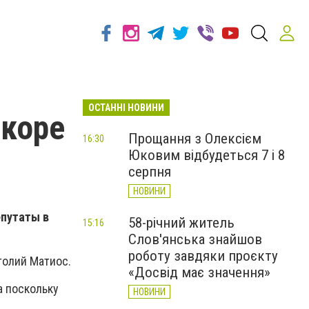
ОСТАННІ НОВИНИ
скоре
Прощання з Олексієм
16:30
Юковим відбудеться 7 і 8
серпня
НОВИНИ
епутаты в
58-річний житель
15:16
Слов'янська знайшов
роботу завдяки проєкту
толий Матиос.
«Досвід має значення»
а поскольку
НОВИНИ