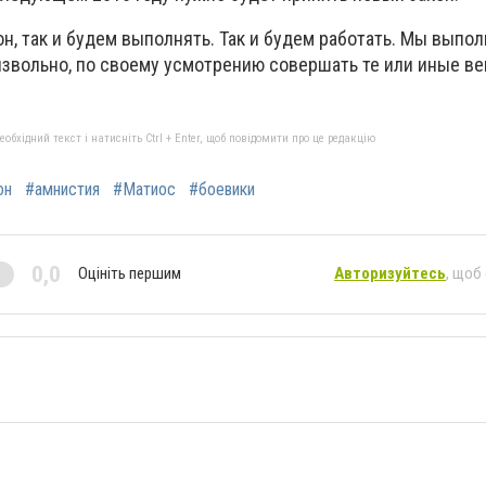
он, так и будем выполнять. Так и будем работать. Мы выпо
звольно, по своему усмотрению совершать те или иные вещ
бхідний текст і натисніть Ctrl + Enter, щоб повідомити про це редакцію
он
#амнистия
#Матиос
#боевики
0,0
Оцініть першим
Авторизуйтесь
, щоб