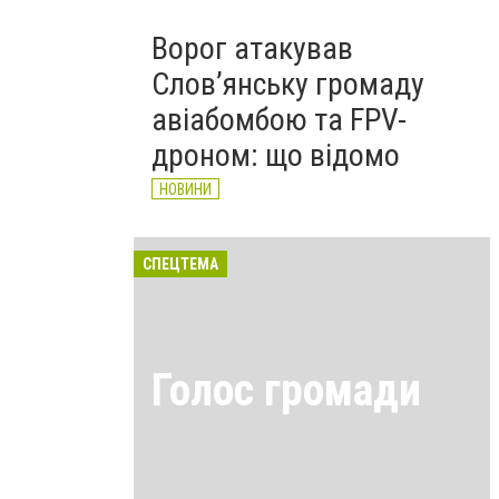
Ворог атакував
Слов’янську громаду
авіабомбою та FPV-
дроном: що відомо
НОВИНИ
СПЕЦТЕМА
Голос громади