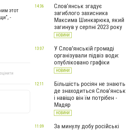
Слов’янськ згадує
14:36
лним этот
загиблого захисника
и", -
Максима Шинкарюка, який
загинув у серпні 2023 року
НОВИНИ
У Слов'янській громаді
13:07
організували підвіз води:
опубліковано графіки
НОВИНИ
 оцінити
Більшість росіян не знають
12:11
де знаходиться Слов’янськ
і навіщо він їм потрібен -
Мадяр
НОВИНИ
За минулу добу російські
11:09