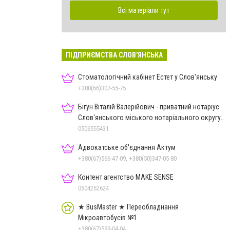
Всі матеріали тут
ПІДПРИЄМСТВА СЛОВ'ЯНСЬКА
Стоматологічний кабінет Естет у Слов'янську
+380(66)307-55-75
Бігун Віталій Валерійович - приватний нотаріус
Слов'янського міського нотаріального округу
Дон.обл.
0506555431
Адвокатське об'єднання Актум
+380(67)566-47-09, +380(50)347-05-80
Контент агентство MAKE SENSE
0504262624
★ BusMaster ★ Переобладнання
Мікроавтобусів №1
+380(67)599-04-04