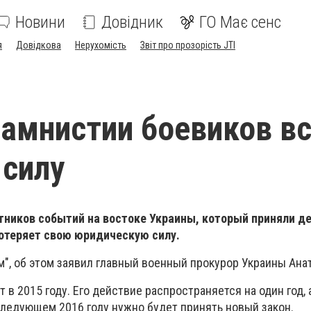
Новини
Довідник
ГО Має сенс
я
Довідкова
Нерухомість
Звіт про прозорість JTI
 амнистии боевиков в
 силу
тников событий на востоке Украины, который приняли д
потеряет свою юридическую силу.
", об этом заявил главный военный прокурор Украины Ана
 в 2015 году. Его действие распространяется на один год, 
 следующем 2016 году нужно будет принять новый закон.