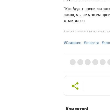
"Как будет прописан зак
закон, мы не можем прои
отметил он.
Якщо ви помітили помилку, виділіть нео
#Славянск
#новости
#зак
Коментарі