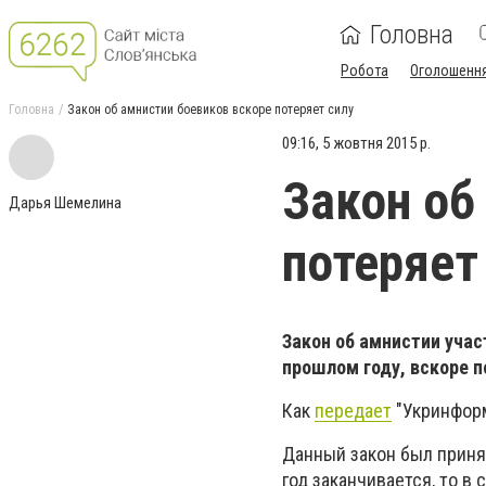
Головна
Робота
Оголошенн
Головна
Закон об амнистии боевиков вскоре потеряет силу
09:16, 5 жовтня 2015 р.
Закон об
Дарья Шемелина
потеряет
Закон об амнистии учас
прошлом году, вскоре 
Как
передает
"Укринформ
Данный закон был принят
год заканчивается, то в