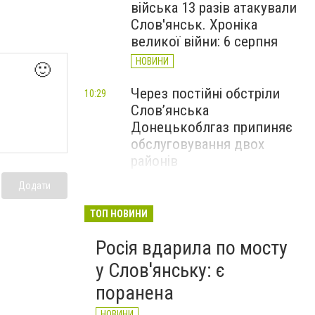
війська 13 разів атакували
Слов'янськ. Хроніка
великої війни: 6 серпня
НОВИНИ
🙂
Через постійні обстріли
10:29
Слов’янська
Донецькоблгаз припиняє
обслуговування двох
районів
НОВИНИ
Додати
6 серпня у Слов'янську
09:47
ТОП НОВИНИ
закривають рух по мосту
Росія вдарила по мосту
через річку Казенний
Торець
у Слов'янську: є
НОВИНИ
поранена
НОВИНИ