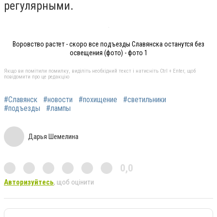
регулярными.
Воровство растет - скоро все подъезды Славянска останутся без
освещения (фото) - фото 1
Якщо ви помітили помилку, виділіть необхідний текст і натисніть Ctrl + Enter, щоб
повідомити про це редакцію
#Славянск
#новости
#похищение
#светильники
#подъезды
#лампы
Дарья Шемелина
0,0
Авторизуйтесь
, щоб оцінити