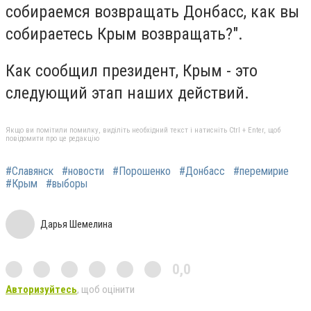
собираемся возвращать Донбасс, как вы
собираетесь Крым возвращать?".
Как сообщил президент, Крым - это
следующий этап наших действий.
Якщо ви помітили помилку, виділіть необхідний текст і натисніть Ctrl + Enter, щоб
повідомити про це редакцію
#Славянск
#новости
#Порошенко
#Донбасс
#перемирие
#Крым
#выборы
Дарья Шемелина
0,0
Авторизуйтесь
, щоб оцінити