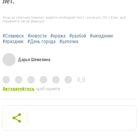
лет.
Якщо ви помітили помилку, виділіть необхідний текст і натисніть Ctrl + Enter, щоб
повідомити про це редакцію
#Славянск
#новости
#кража
#разбой
#нападение
#праздник
#День города
#цепочка
Дарья Шемелина
0,0
Авторизуйтесь
, щоб оцінити