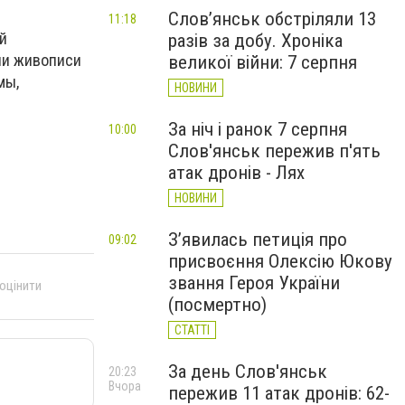
Слов’янськ обстріляли 13
11:18
й
разів за добу. Хроніка
ли живописи
великої війни: 7 серпня
мы,
НОВИНИ
За ніч і ранок 7 серпня
10:00
Слов'янськ пережив п'ять
атак дронів - Лях
НОВИНИ
З’явилась петиція про
09:02
присвоєння Олексію Юкову
звання Героя України
 оцінити
(посмертно)
СТАТТІ
За день Слов'янськ
20:23
Вчора
пережив 11 атак дронів: 62-