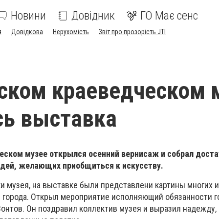
Новини
Довідник
ГО Має сенс
я
Довідкова
Нерухомість
Звіт про прозорість JTI
ском краеведческом 
сь выставка
еском музее открылся осенний вернисаж и собрал дост
дей, желающих приобщиться к искусству.
и музея, на выставке были представлени картины многих 
города. Открыл мероприятие исполняющий обязанности г
онтов. Он поздравил коллектив музея и выразил надежду, 