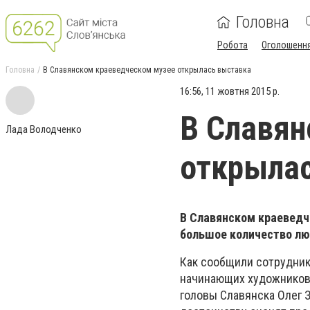
Головна
Робота
Оголошенн
Головна
В Славянском краеведческом музее открылась выставка
16:56, 11 жовтня 2015 р.
В Славян
Лада Володченко
открыла
В Славянском краеведч
большое количество лю
Как сообщили сотрудник
начинающих художников 
головы Славянска Олег З