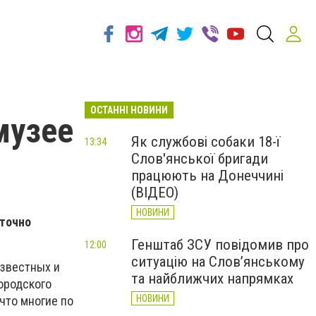
ОСТАННІ НОВИНИ
музее
Як службові собаки 18-ї
13:34
Слов'янської бригади
працюють на Донеччині
(ВІДЕО)
НОВИНИ
аточно
Генштаб ЗСУ повідомив про
12:00
ситуацію на Слов’янському
известных и
та найближчих напрямках
ородского
НОВИНИ
что многие по