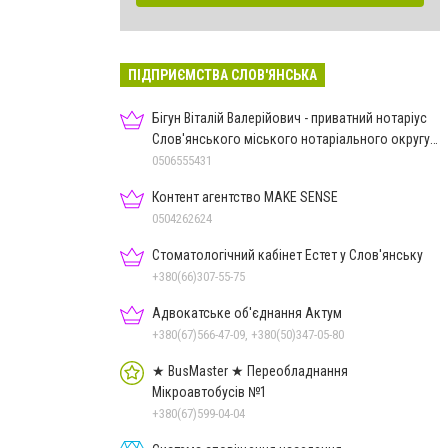
ПІДПРИЄМСТВА СЛОВ'ЯНСЬКА
Бігун Віталій Валерійович - приватний нотаріус
Слов'янського міського нотаріального округу
Дон.обл.
0506555431
Контент агентство MAKE SENSE
0504262624
Стоматологічний кабінет Естет у Слов'янську
+380(66)307-55-75
Адвокатське об'єднання Актум
+380(67)566-47-09, +380(50)347-05-80
★ BusMaster ★ Переобладнання
Мікроавтобусів №1
+380(67)599-04-04