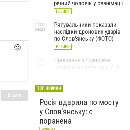
річний чоловік у реанімації
НОВИНИ
Рятувальники показали
17:23
Вчора
наслідки дронових ударів
по Слов'янську (ФОТО)
🙂
НОВИНИ
Прощання з Олексієм
16:30
Вчора
Юковим відбудеться 7 і 8
серпня
НОВИНИ
ТОП НОВИНИ
Додати
Росія вдарила по мосту
у Слов'янську: є
поранена
НОВИНИ