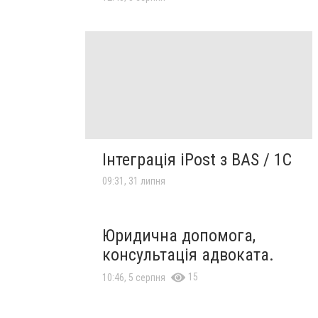
Інтеграція iPost з BAS / 1С
09:31, 31 липня
Юридична допомога,
консультація адвоката.
15
10:46, 5 серпня