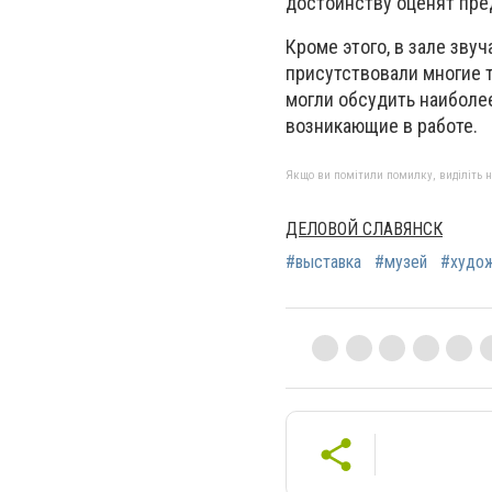
достоинству оценят пре
Кроме этого, в зале зву
присутствовали многие 
могли обсудить наиболе
возникающие в работе.
Якщо ви помітили помилку, виділіть нео
ДЕЛОВОЙ СЛАВЯНСК
#выставка
#музей
#худо