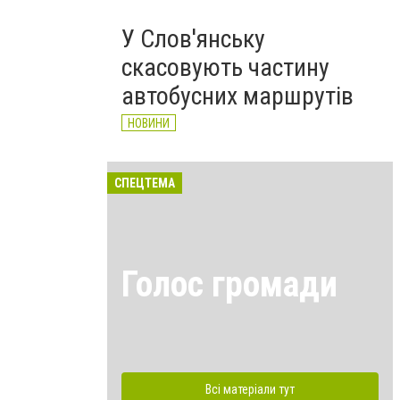
У Слов'янську
скасовують частину
автобусних маршрутів
НОВИНИ
СПЕЦТЕМА
Голос громади
Всі матеріали тут