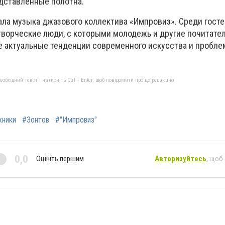
дставленные полотна.
чала музыка джазового коллектива «Импровиз». Среди госте
творческие люди, с которыми молодежь и другие почитате
е актуальные тенденции современного искусства и пробле
бхідний текст і натисніть Ctrl + Enter, щоб повідомити про це редакцію
жники
#Зонтов
#"Импровиз"
0,0
Оцініть першим
Авторизуйтесь
, щоб