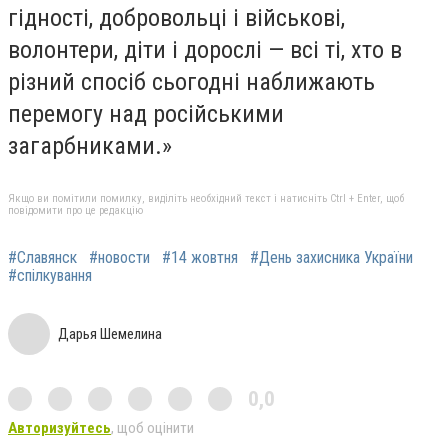
гідності, добровольці і військові,
волонтери, діти і дорослі — всі ті, хто в
різний спосіб сьогодні наближають
перемогу над російськими
загарбниками.»
Якщо ви помітили помилку, виділіть необхідний текст і натисніть Ctrl + Enter, щоб
повідомити про це редакцію
#Славянск
#новости
#14 жовтня
#День захисника України
#спілкування
Дарья Шемелина
0,0
Авторизуйтесь
, щоб оцінити