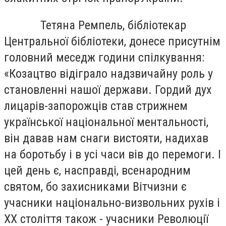
Тетяна Ремпель, бібліотекар
Центральної бібліотеки, донесе присутнім
головний меседж години спілкування:
«Козацтво відіграло надзвичайну роль у
становленні нашої держави. Гордий дух
лицарів-запорожців став стрижнем
української національної ментальності,
він давав нам снаги вистояти, надихав
на боротьбу і в усі часи вів до перемоги. І
цей день є, насправді, всенародним
святом, бо захисниками Вітчизни є
учасники національно-визвольних рухів і
ХХ століття також - учасники Революції