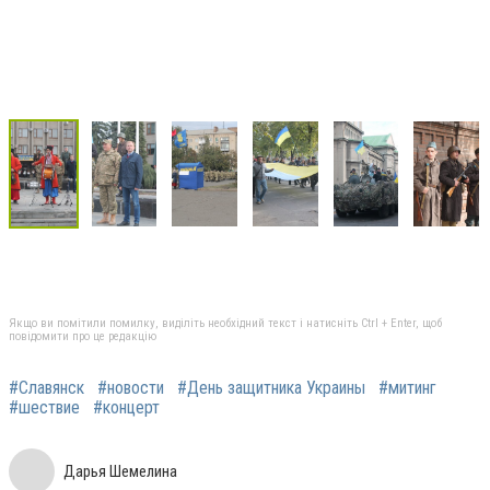
Якщо ви помітили помилку, виділіть необхідний текст і натисніть Ctrl + Enter, щоб
повідомити про це редакцію
#Славянск
#новости
#День защитника Украины
#митинг
#шествие
#концерт
Дарья Шемелина