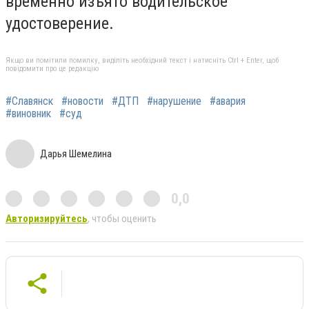
временно изъято водительское
удостоверение.
Якщо ви помітили помилку, виділіть необхідний текст і натисніть Ctrl + Enter, щоб
повідомити про це редакцію
#Славянск
#новости
#ДТП
#нарушение
#авария
#виновник
#суд
Дарья Шемелина
0,0
Авторизируйтесь
, чтобы оценить