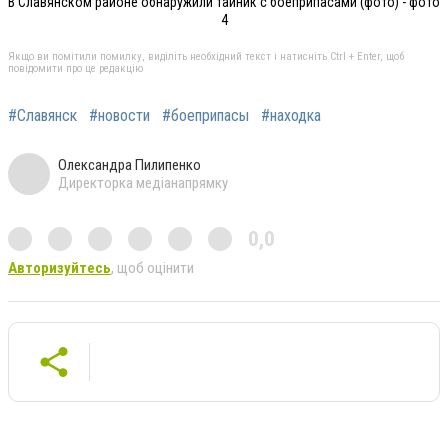
В Славянском районе обнаружили тайник с боеприпасами (фото) - фото
4
Якщо ви помітили помилку, виділіть необхідний текст і натисніть Ctrl + Enter, щоб
повідомити про це редакцію
#Славянск
#новости
#боеприпасы
#находка
Олександра Пилипенко
Директорка медіанапрямку
0,0
Авторизуйтесь
, щоб оцінити