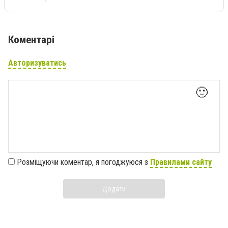
Коментарі
Авторизуватись
🙂
Розміщуючи коментар, я погоджуюся з
Правилами сайту
Додати