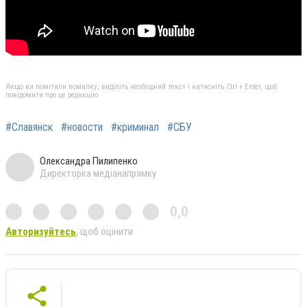
Якщо ви помітили помилку, виділіть необхідний текст і натисніть Ctrl + Enter, щоб
повідомити про це редакцію
#Славянск
#новости
#криминал
#СБУ
Олександра Пилипенко
Директорка медіанапрямку
0,0
Авторизуйтесь
, щоб оцінити