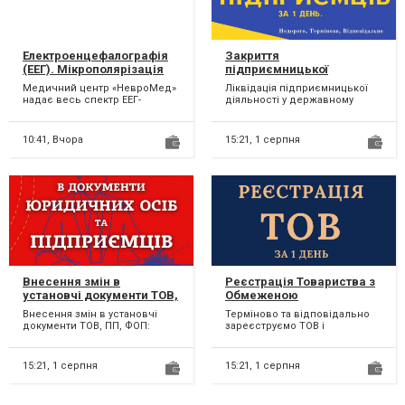
Електроенцефалографія
Закриття
(ЕЕГ). Мікрополярізація
підприємницької
діяльності ТЕРМІНОВО.
Медичний центр «НевроМед»
Ліквідація підприємницької
надає весь спектр ЕЕГ-
діяльності у державному
дослідження: Стандартна ЕЕГ
реєстрі, податковій, фондах
(«Рутинна»);...
за 1 день; Здача лік...
10:41,
Вчора
15:21,
1 серпня
Внесення змін в
Реєстрація Товариства з
установчі документи ТОВ,
Обмеженою
ПП, ФОП (недорого)
Відповідальністю з ПДВ,
Внесення змін в установчі
Терміново та відповідально
єдиним податком.
документи ТОВ, ПП, ФОП:
зареєструємо ТОВ і
Терміново проведемо зміни
отримаємо витяг платника
до установчих документі...
ПДВ, єдиного податку. Для р...
15:21,
1 серпня
15:21,
1 серпня