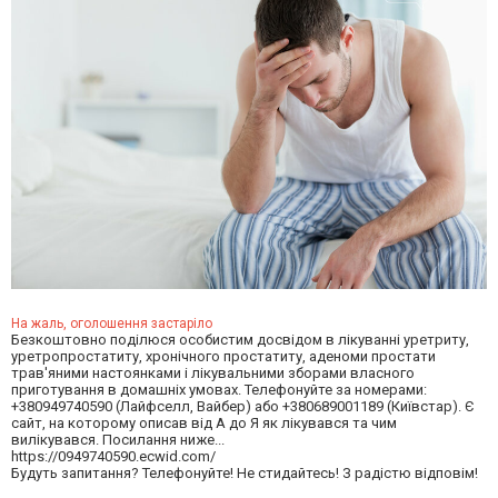
На жаль, оголошення застаріло
Безкоштовно поділюся особистим досвідом в лікуванні уретриту,
уретропростатиту, хронічного простатиту, аденоми простати
трав'яними настоянками і лікувальними зборами власного
приготування в домашніх умовах. Телефонуйте за номерами:
+380949740590 (Лайфселл, Вайбер) або +380689001189 (Київстар). Є
сайт, на которому описав від А до Я як лікувався та чим
вилікувався. Посилання ниже...
https://0949740590.ecwid.com/
Будуть запитання? Телефонуйте! Не стидайтесь! З радістю відповім!