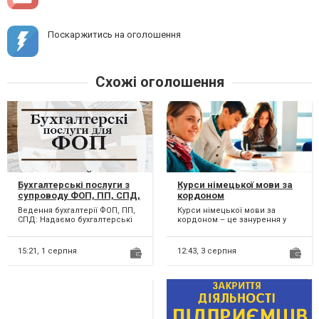
Поскаржитись на оголошення
Схожі оголошення
Бухгалтерські послуги з
Курси німецької мови за
супроводу ФОП, ПП, СПД,
кордоном
підприємців. Онлайн.
Ведення бухгалтерії ФОП, ПП,
Курси німецької мови за
СПД: Надаємо бухгалтерські
кордоном – це занурення у
послуги з ведення та
мовне середовище та
здавання звітів для при...
покращення своїх навичок
спілк...
15:21,
1 серпня
12:43,
3 серпня