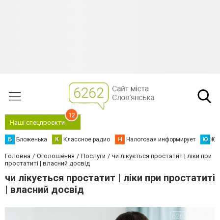
12
Наші спецпроєкти
Б
Бложенька
К
Классное радио
Н
Налоговая информирует
Ю
Юс
Головна
Оголошення
Послуги
чи лікується простатит | ліки при
простатиті | власний досвід
чи лікується простатит | ліки при простатиті
| власний досвід