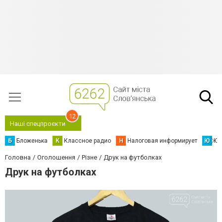
12
Наші спецпроєкти
Б
Бложенька
К
Классное радио
Н
Налоговая информирует
Ю
Юс
Головна
Оголошення
Різне
Друк на футболках
Друк на футболках