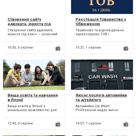
Створення сайту
Реєстрація Товариства з
адвоката, юриста під
Обмеженою
ключ
Відповідальністю з ПДВ,
Створення сайту адвоката,
Терміново та відповідально
єдиним податком.
юриста під ключ — сучасний
зареєструємо ТОВ і
сайт, який приводить клієнтів
отримаємо витяг платника
і формує довіру...
ПДВ, єдиного податку. Для р...
10:50,
5 серпня
15:21,
1 серпня
Вища освіта та навчання
Якісні послуги автомийки
в Японії
та дітейлінгу
Вища освіта в Японії є
Автомийка Car Wash
унікальною можливістю для
Professional надає якісні
студентів, які прагнуть якісної
послуги автомийки та
освіти та дослідниц...
дітейлінгу жителям Києва.
Використ...
12:43,
3 серпня
14:57,
7 серпня