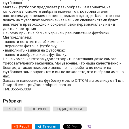
футболках.
Магазин футболок предлагает разнообразные варианты, из
которых вы сможете выбрать именно тот, который станет
настоящим украшением вашего предмета одежды. Качественная
печать на футболках выполненная нашими специалистами будет
выглядеть превосходно и сохранит свой первоначальный вид
длительное время.
Наносим принт на белые, чёрные и разноцветные футболки.
Мы предлагаем:
- нанести логотип вашей компании;
- перенести фото на футболку;
- выполнить надписи на футболках;
- нанести изображение на футболку.
Наша компания готова удовлетворить пожелания даже самого
требовательного заказчика. Мы уверены, что наша качественно и
быстро, а также недорого выполненная работа по печати на
футболках вам понравится и вы не пожалеете, что выбрали именно
нас.
Заказать нанесение на футболку можно ОПТОМ и в розницу от 1 шт.
Подробнее https://podarokprint.com.ua
Тел. 0665463009
Рубрики
РІЗНЕ
ПОСЛУГИ
ОДЯГ, ВЗУТТЯ
Reddit
Telegram
Viber