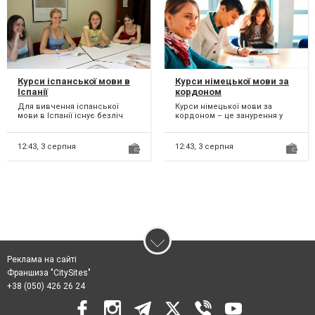
Курси іспанської мови в
Курси німецької мови за
Іспанії
кордоном
Для вивчення іспанської
Курси німецької мови за
мови в Іспанії існує безліч
кордоном – це занурення у
курсів та мовних шкіл. Іспанія
мовне середовище та
надає чудову можл...
покращення своїх навичок
спілк...
12:43,
3 серпня
12:43,
3 серпня
Реклама на сайті
Франшиза "CitySites"
+38 (050) 426 26 24