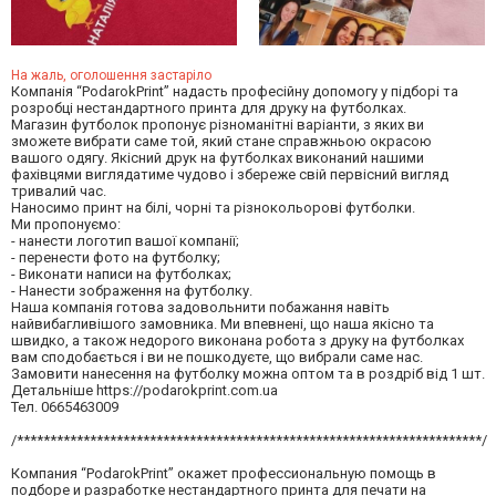
На жаль, оголошення застаріло
Компанія “PodarokPrint” надасть професійну допомогу у підборі та
розробці нестандартного принта для друку на футболках.
Магазин футболок пропонує різноманітні варіанти, з яких ви
зможете вибрати саме той, який стане справжньою окрасою
вашого одягу. Якісний друк на футболках виконаний нашими
фахівцями виглядатиме чудово і збереже свій первісний вигляд
тривалий час.
Наносимо принт на білі, чорні та різнокольорові футболки.
Ми пропонуємо:
- нанести логотип вашої компанії;
- перенести фото на футболку;
- Виконати написи на футболках;
- Нанести зображення на футболку.
Наша компанія готова задовольнити побажання навіть
найвибагливішого замовника. Ми впевнені, що наша якісно та
швидко, а також недорого виконана робота з друку на футболках
вам сподобається і ви не пошкодуєте, що вибрали саме нас.
Замовити нанесення на футболку можна оптом та в роздріб від 1 шт.
Детальніше https://podarokprint.com.ua
Тел. 0665463009
/**********************************************************************/
Компания “PodarokPrint” окажет профессиональную помощь в
подборе и разработке нестандартного принта для печати на