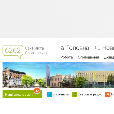
Головна
Нов
Робота
Оголошення
Дові
12
Б
Бложенька
К
Классное радио
Н
Н
Наші спецпроєкти