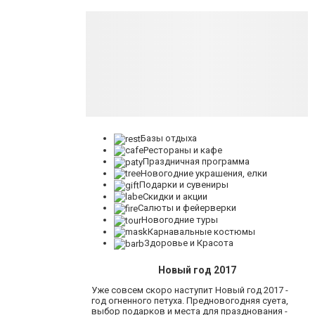
Базы отдыха
Рестораны и кафе
Праздничная программа
Новогодние украшения, елки
Подарки и сувениры
Скидки и акции
Салюты и фейерверки
Новогодние туры
Карнавальные костюмы
Здоровье и Красота
Новый год 2017
Уже совсем скоро наступит Новый год 2017 -
год огненного петуха. Предновогодняя суета,
выбор подарков и места для празднования -