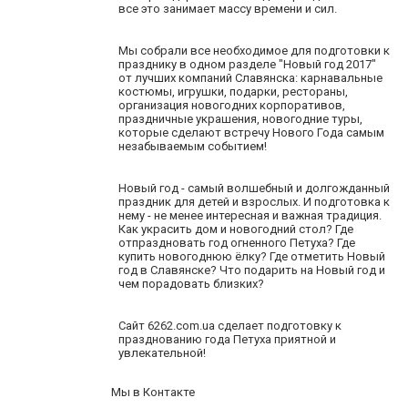
все это занимает массу времени и сил.
Мы собрали все необходимое для подготовки к
празднику в одном разделе "Новый год 2017"
от лучших компаний Славянска: карнавальные
костюмы, игрушки, подарки, рестораны,
организация новогодних корпоративов,
праздничные украшения, новогодние туры,
которые сделают встречу Нового Года самым
незабываемым событием!
Новый год - самый волшебный и долгожданный
праздник для детей и взрослых. И подготовка к
нему - не менее интересная и важная традиция.
Как украсить дом и новогодний стол? Где
отпраздновать год
огненного Петуха
? Где
купить новогоднюю ёлку? Где отметить Новый
год в Славянске? Что подарить на Новый год и
чем порадовать близких?
Сайт 6262.com.ua сделает подготовку к
празднованию года Петуха приятной и
увлекательной!
Мы в Контакте