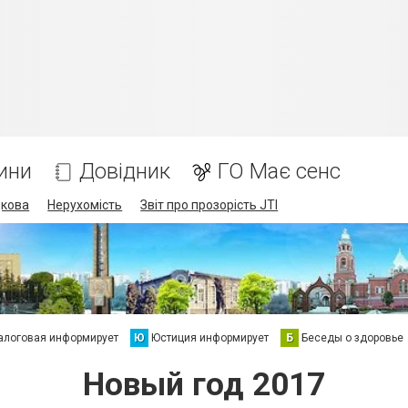
ини
Довідник
ГО Має сенс
дкова
Нерухомість
Звіт про прозорість JTI
алоговая информирует
Ю
Юстиция информирует
Б
Беседы о здоровье
Новый год 2017