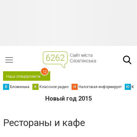
12
Наші спецпроєкти
Б
Бложенька
К
Классное радио
Н
Налоговая информирует
Ю
Юс
Новый год 2015
Рестораны и кафе