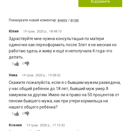
Відправити
Показувати новий коментар:
внизу
/
вгорі
Юлия
19 трав. 2020 р., 18:48:10
Здраствуйте мне нужна консультацыя по матери
одиночке как переоформить после 3лет я не месная но
работаю здесь и живу и ещё я неполучала 4 года что
делать.
0
0
Ника
14 трав. 2020 р., 19:28:02
Скажите пожалуйста, если я с бывшим мужем разведена,
у нас общий ребёнок до 18 лет, бывший муж умер.Я
замужем за другим. Имею ли я право на 50 процентов от
пенсии бывшего мужа, как при утери кормильца на
нашего общего ребёнка?
0
0
Ксения
13 трав. 2020 р., 17:15:42