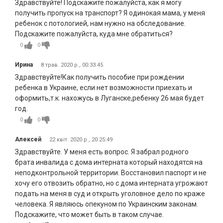
Здравствуйте! Подскажите пожалуйста, как я могу
получить пропуск на транспорт? Я одинокая мама, у меня
ребенок с потологией, нам нужно на обследование.
Подскажите пожалуйста, куда мне обратиться?
0
0
Ирина
8 трав. 2020 р., 00:33:45
Здравствуйте!Как получить пособие при рождении
ребенка в Украине, если нет возможности приехать и
оформить,т.к. нахожусь в Луганске,ребенку 26 мая будет
год.
0
0
Алексей
22 квіт. 2020 р., 20:25:49
Здравствуйте. У меня есть вопрос. Я забрал родного
брата инвалида с дома интерната который находятся на
неподконтрольной территории. Восстановил паспорт и не
хочу его отвозить обратно, но с дома интерната угрожают
подать на меня в суд и открыть уголовное дело по краже
человека. Я являюсь опекуном по Украинским законам.
Подскажите, что может быть в таком случае.