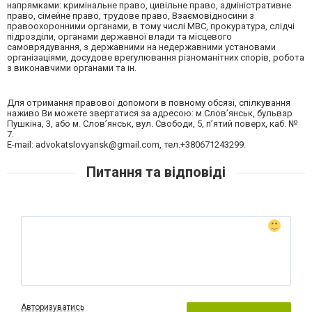
напрямками: кримінальне право, цивільне право, адміністративне
право, сімейне право, трудове право, Взаємовідносини з
правоохоронними органами, в тому числі МВС, прокуратура, слідчі
підрозділи, органами державної влади та місцевого
самоврядування, з державними на недержавними установами
організаціями, досудове врегулювання різноманітних спорів, робота
з виконавчими органами та ін.
Для отримання правової допомоги в повному обсязі, спілкування
наживо Ви можете звертатися за адресою: м.Слов’янськ, бульвар
Пушкіна, 3, або м. Слов’янськ, вул. Свободи, 5, п’ятий поверх, каб. №
7.
E-mail:
advokatslovyansk@gmail.com
, тел.+380671243299.
Питання та відповіді
Авторизуватись