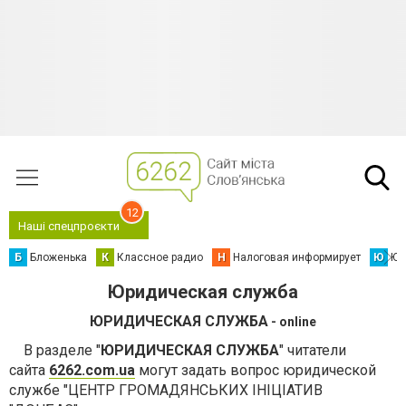
12
Наші спецпроєкти
Б
Бложенька
К
Классное радио
Н
Налоговая информирует
Ю
Юс
Юридическая служба
ЮРИДИЧЕСКАЯ СЛУЖБА
- online
В разделе "
ЮРИДИЧЕСКАЯ СЛУЖБА
" читатели
сайта
6262.com.ua
могут задать вопрос юридической
службе "ЦЕНТР ГРОМАДЯНСЬКИХ ІНІЦІАТИВ