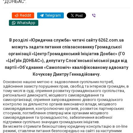
"ДОНБАС".
Reddit
Telegram
Viber
WhatsApp
В розділі «Юридична служба» читачі сайту 6262.com.ua
можуть задати питання співзасновнику Громадської
організації «Центр Громадянський Ініціатив Донбас» (ГО
«ЦеГрІн ДОНБАС»), депутату Слов’янської міської ради від
партії «Об’єднання «Самопоміч» кваліфікованому адвокату
Кочукову Дмитру Геннадійовичу.
Основною нашою метою є: задоволення суспільних потреб,
здійснення захисту порушених прав, свобод та інтересів громадян, в
тому числі в суді, сприяння розвитку громадянського суспільства,
регіональної демократії, місцевого самоврядування та
самоорганізації, сприяння запровадженню дієвого громадського
контролю за діяльністю органів виконавчої влади, місцевого
самоврядування, контролюючих органів, розвиток партнерських
стосунків, поглиблення співпраці між органами місцевого
самоврядування та громадськістю, забезпечення всебічної
підтримки суспільно значущих громадських ініціатив.
Ви можете отримати безкоштовну юридичну консультацію в on-line
режимі, ставлячи питання безпосередньо на сайті за наступними