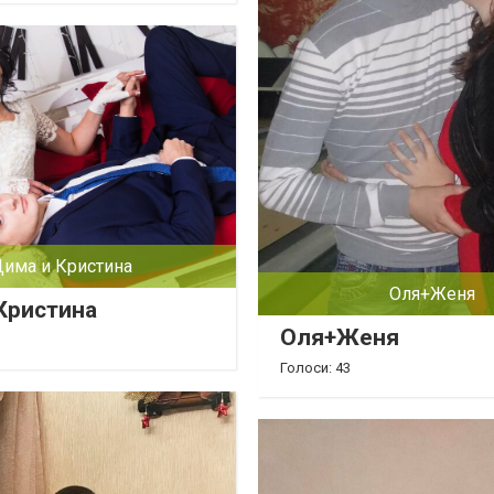
Дима и Кристина
Оля+Женя
Кристина
Оля+Женя
Голоси: 43