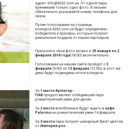
адрес
info@6262.com.ua
. От одной пары
принимаем только одно фото. В письме
обязательно указывайте номер телефона для
связи.
Путем голосования на странице
конкурса
6262.
com.ua
будут определены
победители и призеры, которые получат
уникальные подарки от наших партнеров.
Присылать свои фото можно
с 25 января по 2
февраля 2018 года
(18.00) включительно.
Голосование на нашем сайте пройдет с
3
февраля
(9.00) по
13
февраля
(12:00), в этот же
день будут подведены итоги конкурса.
За
1 место
Бутлегер-
ПАБ
предоставляет победившей паре
романтический ужин для двоих.
За
2 место
влюбленных будут ждать в
кафе
Palermo
на романтический ужин 14 февраля.
За
3 место
пара получит шикарный букет цветов
от
Империя роз.