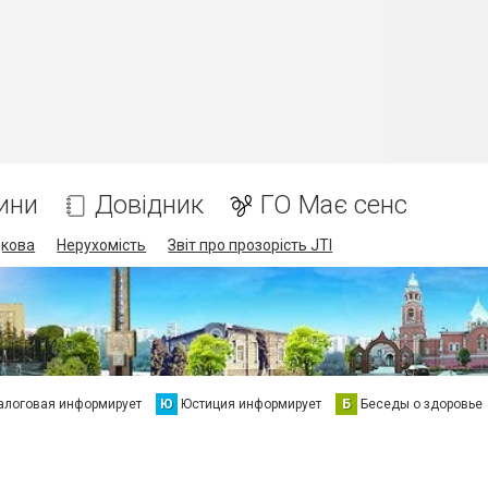
ини
Довідник
ГО Має сенс
дкова
Нерухомість
Звіт про прозорість JTI
алоговая информирует
Ю
Юстиция информирует
Б
Беседы о здоровье