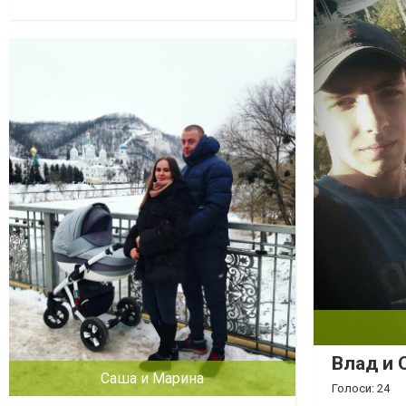
Влад и 
Саша и Марина
Голоси: 24