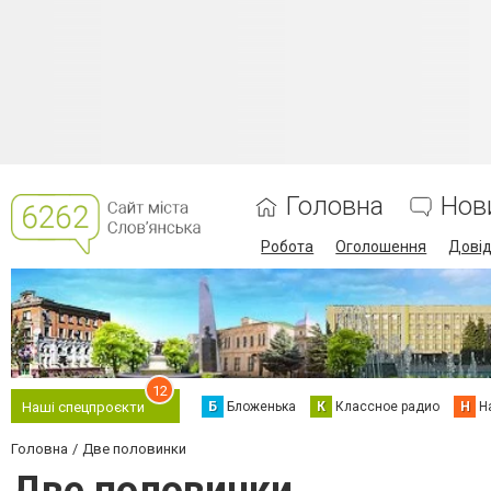
Головна
Нов
Робота
Оголошення
Дові
12
Б
Бложенька
К
Классное радио
Н
Н
Наші спецпроєкти
Головна
Две половинки