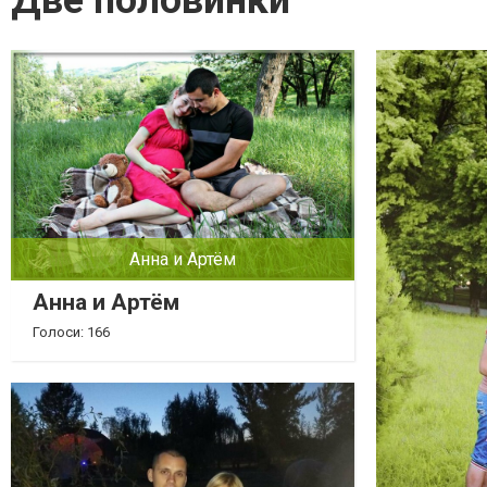
Две половинки
Анна и Артём
Анна и Артём
Голоси: 166