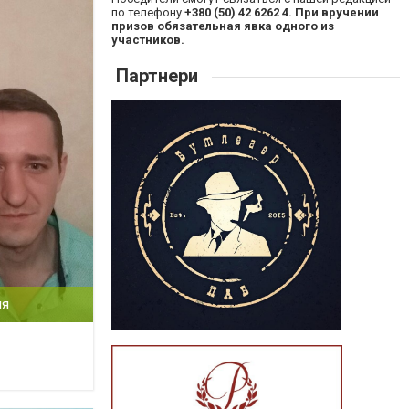
по телефону
+380 (50) 42 6262 4. При вручении
призов обязательная явка одного из
участников.
Партнери
ия