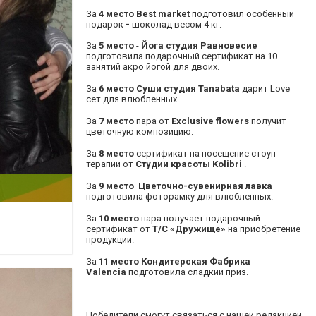
За
4 место Best market
подготовил особенный
подарок
-
шоколад весом 4 кг.
За
5 место
-
Йога студия Равновесие
подготовила подарочный сертификат на 10
занятий акро йогой для двоих.
За
6 место
Суши студия Tanabata
дарит Love
сет для влюбленных.
За
7 место
пара от
Exclusive flowers
получит
цветочную композицию.
За
8 место
сертификат на посещение стоун
терапии от
Студии красоты Kolibri
.
За
9 место
Цветочно-сувенирная лавка
подготовила фоторамку для влюбленных.
За
10 место
пара получает подарочный
сертификат от
Т/С «Дружище»
на приобретение
продукции.
За
11 место
Кондитерская Фабрика
Valencia
подготовила сладкий приз.
Победители смогут связаться с нашей редакцией