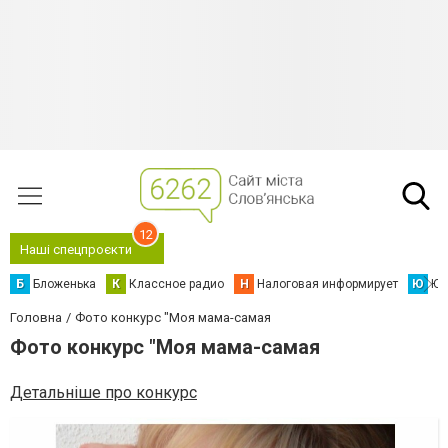
12
Наші спецпроєкти
Б
Бложенька
К
Классное радио
Н
Налоговая информирует
Ю
Юс
Головна
Фото конкурс "Моя мама-самая
Фото конкурс "Моя мама-самая
Детальніше про конкурс