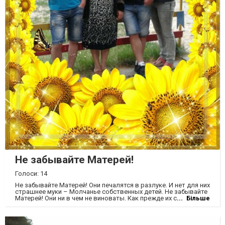
Не забывайте Матерей!
Голоси: 14
Не забывайте Матерей! Они печалятся в разлуке. И нет для них
страшнее муки – Молчанье собственных детей. Не забывайте
Матерей! Они ни в чем не виноваты. Как прежде их сердца
Більше
объяты Тревогой за своих детей. Пишите письма Матерям,
Звоните им по телефону! Они так радуются вам, Любому
вашему поклону. Не забывайте Матерей! Ведь для молчанья
нет причины, И глубже с каждым днем морщины От