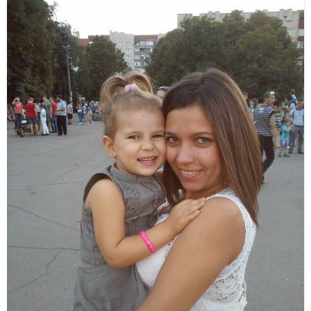
равнодушия детей. Средь суеты и праздных дней Услышьте,
Господа и Дамы: Болит душа у вашей Мамы! Не забывайте
Матерей! Пишите письма Матерям! Звоните им по телефону,
Они так радуются вам, Любому вашему поклону (Валерий
Панин)