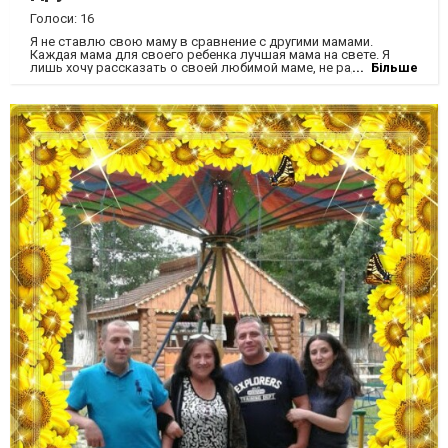
Голоси: 16
Я не ставлю свою маму в сравнение с другими мамами.
Каждая мама для своего ребенка лучшая мама на свете. Я
лишь хочу рассказать о своей любимой маме, не ради приза, а
Більше
просто, чтобы она знала, что я люблю ее больше всего на
свете, потому что ее любви хватит на весь мир)))она как
солнышко которое освещает мне путь) твой сын Андрей
Корецкий=)