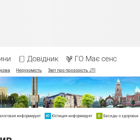
ини
Довідник
ГО Має сенс
дкова
Нерухомість
Звіт про прозорість JTI
алоговая информирует
Ю
Юстиция информирует
Б
Беседы о здоровье