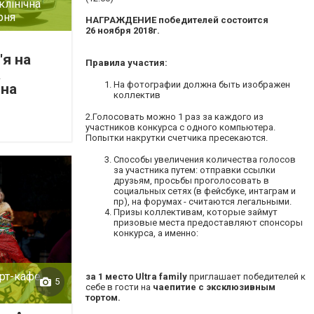
клінічна
рня
НАГРАЖДЕНИЕ победителей состоится
26 ноября 2018г.
'я на
Правила участия:
а
На фотографии должна быть изображен
чна
коллектив
2.Голосовать можно 1 раз за каждого из
участников конкурса с одного компьютера.
Попытки накрутки счетчика пресекаются.
Способы увеличения количества голосов
за участника путем: отправки ссылки
друзьям, просьбы проголосовать в
социальных сетях (в фейсбуке, интаграм и
пр), на форумах - считаются легальными.
Призы коллективам, которые займут
призовые места предоставляют спонсоры
конкурса, а именно:
рт-кафе
за 1 место
Ultra family
приглашает победителей к
5
себе в гости на
чаепитие с эксклюзивным
тортом.