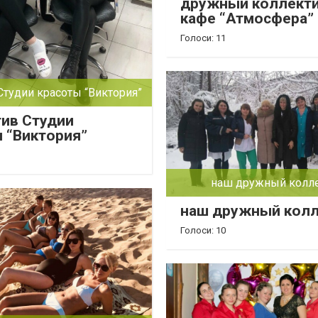
дружный коллекти
кафе “Атмосфера”
Голоси: 11
Студии красоты “Виктория”
ив Студии
 “Виктория”
наш дружный колл
наш дружный колл
Голоси: 10