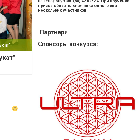
по телефону
+380 (50) 42 6262 4. При вручении
призов обязательная явка одного или
нескольких участников.
Партнери
Спонсоры конкурса:
укат"
укат"