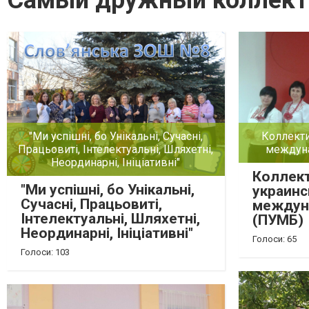
Самый дружный коллект
Коллект
"Ми успішні, бо Унікальні, Сучасні,
междуна
Працьовиті, Інтелектуальні, Шляхетні,
Неординарні, Ініціативні"
Коллек
"Ми успішні, бо Унікальні,
украинс
Сучасні, Працьовиті,
междун
Інтелектуальні, Шляхетні,
(ПУМБ)
Неординарні, Ініціативні"
Голоси: 65
Голоси: 103