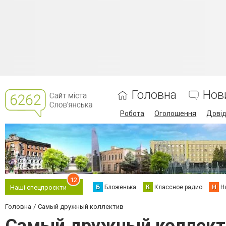
Головна
Нов
Робота
Оголошення
Дові
12
Б
Бложенька
К
Классное радио
Н
Н
Наші спецпроєкти
Головна
Самый дружный коллектив