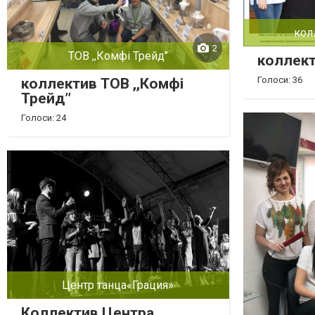
кол
2
ТОВ ,,Комфі Трейд’’
коллект
Голоси: 36
коллектив ТОВ ,,Комфі
Трейд’’
Голоси: 24
Центр танца«Грация»
Коллектив Центра