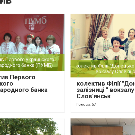
ив
ив Первого украинского
родного банка (ПУМБ)
колектив Філії ''Донецької 
вокзалу Слов'ян
тив Первого
кого
колектив Філії ''До
ародного банка
залізниці '' вокзалу
Слов'янськ
Голоси: 57