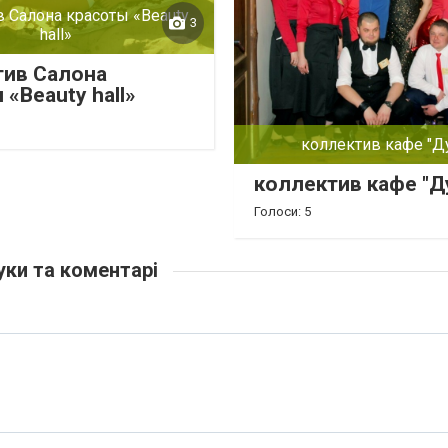
 Салона красоты «Beauty
3
hall»
тив Салона
 «Beauty hall»
коллектив кафе "Д
коллектив кафе "Д
Голоси: 5
уки та коментарі