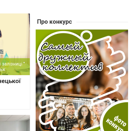
Про конкурс
залізниці ''
ськ
нецької