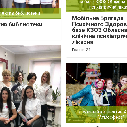
на базе КЗОЗ Обласна 
психіатрична ліка
лектив библиотеки
Мобільна Бригада
Психічного Здоров
ив библиотеки
базе КЗОЗ Обласн
клінічна психіатри
лікарня
Голоси: 24
дружный коллектив А
“Атмосфера”