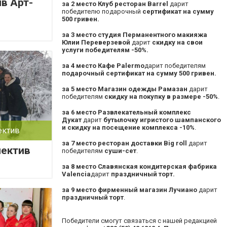
в Арт-
за 2 место
Клуб ресторан Barrel
дарит
победителю подарочный
сертификат на сумму
500 гривен.
за 3 место
студия Перманентного макияжа
Юлии Переверзевой
дарит
скидку на свои
услуги победителям -50%.
за 4 место
Кафе Palermo
дарит победителям
подарочный сертификат на сумму 500 гривен.
за 5 место
Магазин одежды Рамазан
дарит
победителям
скидку на покупку в размере -50%
.
за 6 место
Развлекательный комплекс
Дукат
дарит
бутылочку игристого шампанского
и скидку на посещение комплекса -10%
.
ектив
за 7 место
ресторан доставки Big roll
дарит
ектив
победителям
суши-сет
.
за 8 место
Славянская кондитерская фабрика
Valencia
дарит
праздничный торт.
за 9 место
фирменный магазин Лучиано
дарит
праздничный торт
.
Победители смогут связаться с нашей редакцией