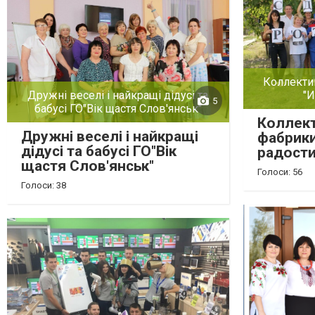
Коллекти
"И
Дружні веселі і найкращі дідусі та
5
бабусі ГО"Вік щастя Слов'янськ"
Коллек
Дружні веселі і найкращі
фабрики
дідусі та бабусі ГО"Вік
радости
щастя Слов'янськ"
Голоси: 56
Голоси: 38