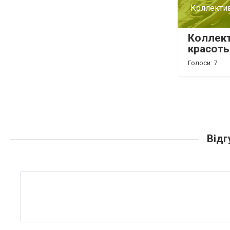
Коллектив
Коллек
красоты
Голоси: 7
Відг