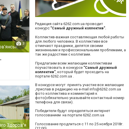
Редакция сайта
6262.com.ua
проводит
конкурс
"Самый дружный коллектив".
Коллектив-важная составляющая любой работы
для любого человека. В коллективе все
3
отмечают праздники, делятся своими
в’янськ.
жизненными и профессиональными проблемами, а
так же радостями с коллегами.
.
Предлагаем всем желающим коллективам
поучаствовать в конкурсе
"Самый дружный
коллектив"
, который будет проходить на
портале
6262.com.ua
.
В конкурсе могут принять участие все желающие
,прислав в редакцию на е-mail
info@6262.com.ua
фото коллектива и комментарий к
фото(обязательно указывайте контактный номер
телефона для связи).
Победители будут определяться интернет
голосованием на портале
6262.com.ua
Голосование продлиться с 11 по 25 ноября 2018г.
ого Здоров'я
(12:00)