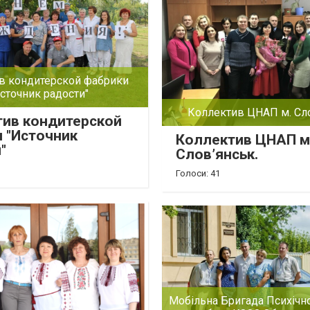
в кондитерской фабрики
сточник радости"
Коллектив ЦНАП м. Сло
тив кондитерской
 "Источник
Коллектив ЦНАП м
"
Слов’янськ.
Голоси: 41
Мобільна Бригада Психічн