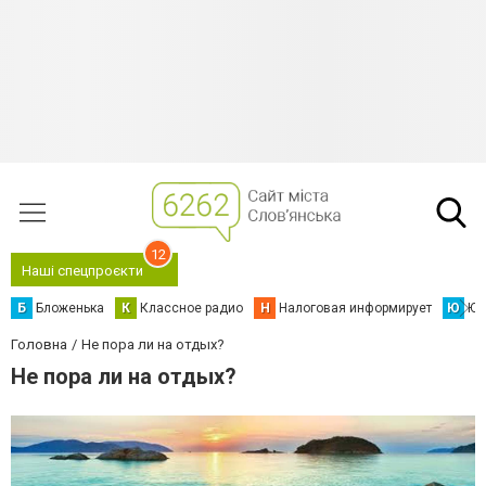
12
Наші спецпроєкти
Б
Бложенька
К
Классное радио
Н
Налоговая информирует
Ю
Юс
Головна
Не пора ли на отдых?
Не пора ли на отдых?