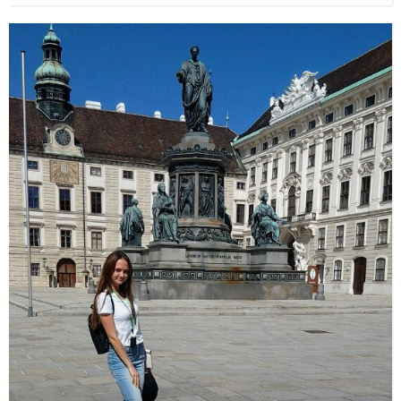
птицы. Все как в рекламе "Баунти" или в фильме "Пираты
Карибского моря". Но, мечта, она и есть - мечта...