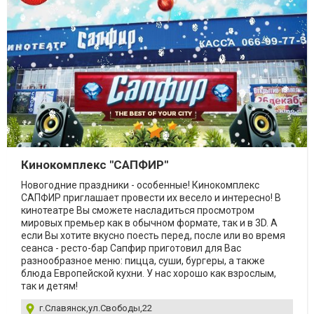
Кинокомплекс "САПФИР"
Новогодние праздники - особенные! Кинокомплекс
САПФИР приглашает провести их весело и интересно! В
кинотеатре Вы сможете насладиться просмотром
мировых премьер как в обычном формате, так и в 3D. А
если Вы хотите вкусно поесть перед, после или во время
сеанса - ресто-бар Сапфир приготовил для Вас
разнообразное меню: пицца, суши, бургеры, а также
блюда Европейской кухни. У нас хорошо как взрослым,
так и детям!
г.Славянск,ул.Свободы,22