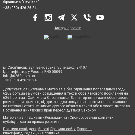
Франшиза "CitySites"
+38 (050) 426 26 24
Автори проєкту
м. Слов’янськ, вул. Банківська, 56, індекс: 84107
Ідентифікатор у Реєстрі R40-05099
info@6262.com.ua
+38 (050) 426 26 24
Допускається цитування матеріалів без отримання попередньої згоди
6262.com.ua за умови розміщення в тексті обов'язкового посилання на
6262.com.ua - Сайт міста Слов'янська. Для інтернет-видань обов'язкове
розміщення прямого, відкритого для пошукових систем гіперпосилання
на цитовані статті не нижче другого абзацу в тексті або в якості джерела.
Порушення виняткових прав переслідується Законом.
Матеріали з плашками «Реклама» чи «Спонсорований контент»
публікуються на правах реклами.
Політика конфіденційності
Правила сайту
Правила
класифайд
Редакційна політика