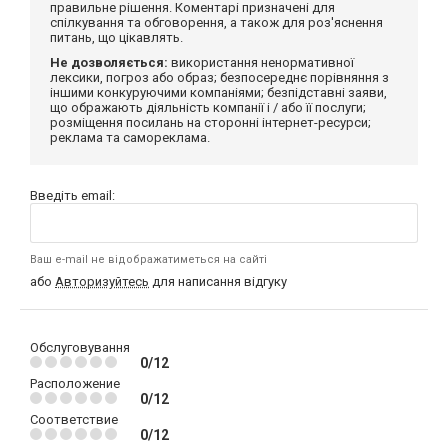
правильне рішення. Коментарі призначені для
спілкування та обговорення, а також для роз'яснення
питань, що цікавлять.
Не дозволяється:
використання ненормативної
лексики, погроз або образ; безпосереднє порівняння з
іншими конкуруючими компаніями; безпідставні заяви,
що ображають діяльність компанії і / або її послуги;
розміщення посилань на сторонні інтернет-ресурси;
реклама та самореклама.
Введіть email:
Ваш e-mail не відображатиметься на сайті
або
Авторизуйтесь
для написання відгуку
Обслуговування
0/12
Расположение
0/12
Соответствие
0/12