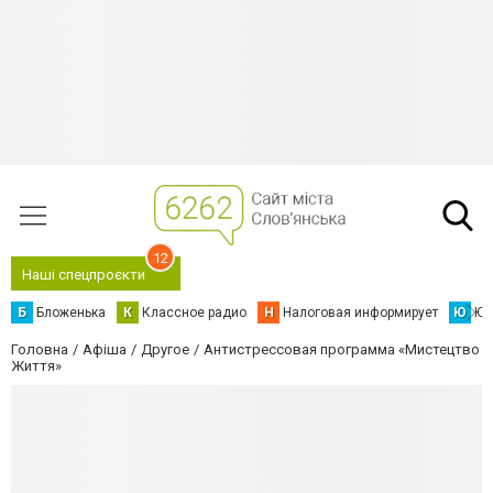
12
Наші спецпроєкти
Б
Бложенька
К
Классное радио
Н
Налоговая информирует
Ю
Юс
Головна
Афіша
Другое
Антистрессовая программа «Мистецтво
Життя»