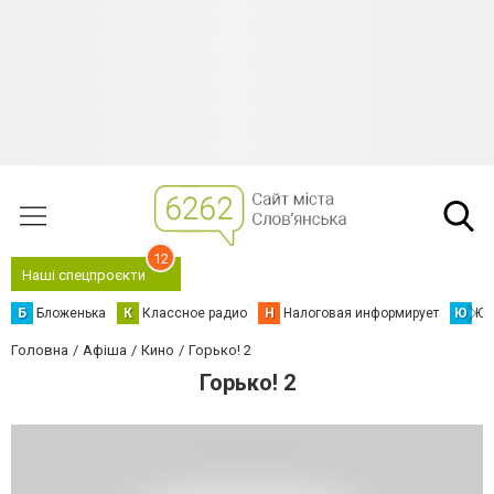
12
Наші спецпроєкти
Б
Бложенька
К
Классное радио
Н
Налоговая информирует
Ю
Юс
Головна
Афіша
Кино
Горько! 2
Горько! 2