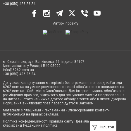
+38 (050) 426 26 24
Автори проєкту
м. Слов’янськ, вул. Банківська, 56, індекс: 84107
Ідентифікатор у Реєстрі R40-05099
info@6262.com.ua
+38 (050) 426 26 24
Допускається цитування матеріалів без отримання попередньої згоди
6262.com.ua за умови розміщення в тексті обов'язкового посилання на
6262.com.ua - Сайт міста Слов'янська. Для інтернет-видань обов'язкове
розміщення прямого, відкритого для пошукових систем гіперпосилання
на цитовані статті не нижче другого абзацу в тексті або в якості джерела.
Порушення виняткових прав переслідується Законом.
Матеріали з плашками «Реклама» чи «Спонсорований контент»
публікуються на правах реклами.
Політика конфіденційності
Правила сайту
Правила
класифайд
Редакційна політика
Фільтри