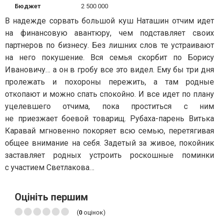
Бюджет
2 500 000
В надежде сорвать большой куш Наташин отчим идет
на финансовую авантюру, чем подставляет своих
партнеров по бизнесу. Без лишних слов те устраивают
на него покушение. Вся семья скорбит по Борису
Ивановичу… а он в гробу все это видел. Ему бы три дня
пролежать и похороны пережить, а там родные
откопают и можно спать спокойно. И все идет по плану
уцелевшего отчима, пока проститься с ним
не приезжает боевой товарищ. Рубаха-парень Витька
Каравай мгновенно покоряет всю семью, перетягивая
общее внимание на себя. Задетый за живое, покойник
заставляет родных устроить роскошные поминки
с участием Светлакова…
Оцініть першим
(
0
оцінок)