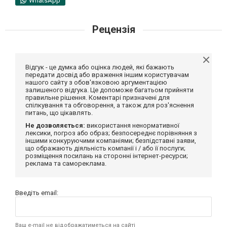
WhatsApp
Рецензія
Відгук - це думка або оцінка людей, які бажають
передати досвід або враження іншим користувачам
нашого сайту з обов'язковою аргументацією
залишеного відгука. Це допоможе багатьом прийняти
правильне рішення. Коментарі призначені для
спілкування та обговорення, а також для роз'яснення
питань, що цікавлять.
Не дозволяється:
використання ненормативної
лексики, погроз або образ; безпосереднє порівняння з
іншими конкуруючими компаніями; безпідставні заяви,
що ображають діяльність компанії і / або її послуги;
розміщення посилань на сторонні інтернет-ресурси;
реклама та самореклама.
Введіть email:
Ваш e-mail не відображатиметься на сайті