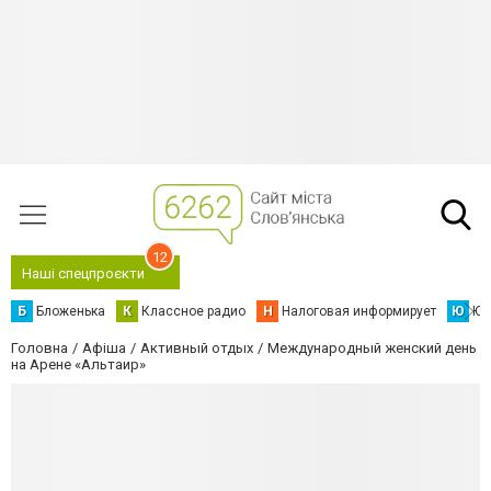
12
Наші спецпроєкти
Б
Бложенька
К
Классное радио
Н
Налоговая информирует
Ю
Юс
Головна
Афіша
Активный отдых
Международный женский день
на Арене «Альтаир»