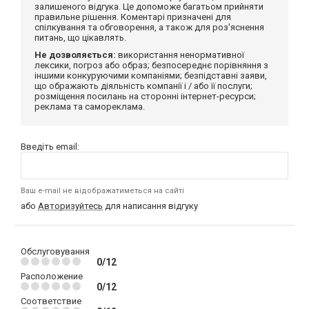
залишеного відгука. Це допоможе багатьом прийняти
правильне рішення. Коментарі призначені для
спілкування та обговорення, а також для роз'яснення
питань, що цікавлять.
Не дозволяється:
використання ненормативної
лексики, погроз або образ; безпосереднє порівняння з
іншими конкуруючими компаніями; безпідставні заяви,
що ображають діяльність компанії і / або її послуги;
розміщення посилань на сторонні інтернет-ресурси;
реклама та самореклама.
Введіть email:
Ваш e-mail не відображатиметься на сайті
або
Авторизуйтесь
для написання відгуку
Обслуговування
0/12
Расположение
0/12
Соответствие