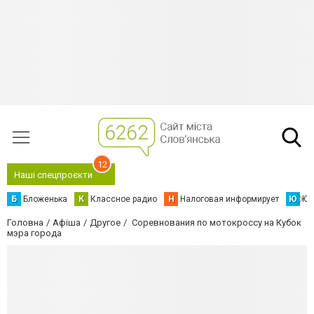
12
Наші спецпроєкти
Б
Бложенька
К
Классное радио
Н
Налоговая информирует
Ю
Юс
Головна
Афіша
Другое
Соревнования по мотокроссу на Кубок
мэра города